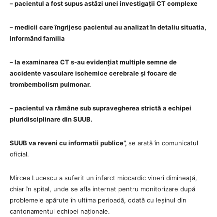
– pacientul a fost supus astăzi unei investigații CT complexe
– medicii care îngrijesc pacientul au analizat în detaliu situatia,
informând familia
– la examinarea CT s-au evidențiat multiple semne de
accidente vasculare ischemice cerebrale și focare de
trombembolism pulmonar.
–
pacientul va rămâne sub supravegherea strictă a echipei
pluridisciplinare din SUUB.
SUUB va reveni cu informatii publice”,
se arată în comunicatul
oficial.
Mircea Lucescu a suferit un infarct miocardic vineri dimineață,
chiar în spital, unde se afla internat pentru monitorizare după
problemele apărute în ultima perioadă, odată cu leșinul din
cantonamentul echipei naționale.