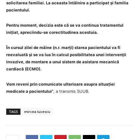
solicitarea familiei. La aceasta întâlnire a participat și familia
pacientului.
Pentru moment, decizia este că se va continua tratamentul
inițiat, apreciindu-se corectitudinea acestuia.
În cursul zilei de mâine (n.r. marți) starea pacientului va fi
reevaluată și se va lua în calcul posibilitatea unei intervenții
invazive, de montare a unui sistem de asistare mecanică
cardiacă (ECMO).
Vom reveni prin comunicate ulterioare asupra situației
medicale a pacientului”
, a transmis SUUB.
TAGS
mircea lucescu