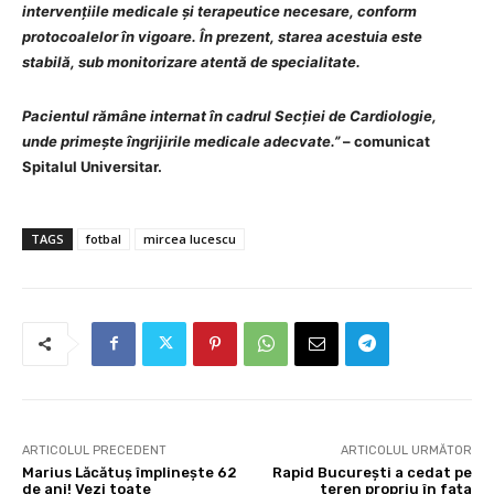
intervențiile medicale și terapeutice necesare, conform
protocoalelor în vigoare. În prezent, starea acestuia este
stabilă, sub monitorizare atentă de specialitate.
Pacientul rămâne internat în cadrul Secției de Cardiologie,
unde primește îngrijirile medicale adecvate.”
– comunicat
Spitalul Universitar.
TAGS
fotbal
mircea lucescu
ARTICOLUL PRECEDENT
ARTICOLUL URMĂTOR
Marius Lăcătuș împlinește 62
Rapid București a cedat pe
de ani! Vezi toate
teren propriu în fața