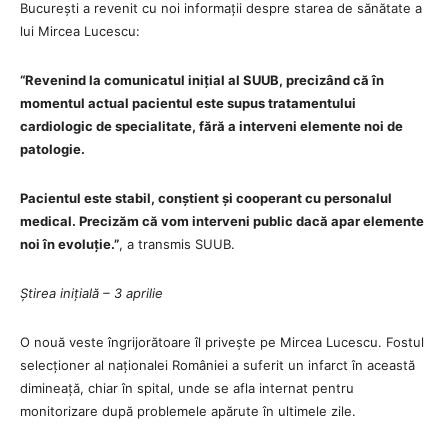
București a revenit cu noi informații despre starea de sănătate a
lui Mircea Lucescu:
“Revenind la comunicatul inițial al SUUB, precizând că în
momentul actual pacientul este supus tratamentului
cardiologic de specialitate, fără a interveni elemente noi de
patologie.
Pacientul este stabil, conștient și cooperant cu personalul
medical. Precizăm că vom interveni public dacă apar elemente
noi în evoluție.”
, a transmis SUUB.
Știrea inițială – 3 aprilie
O nouă veste îngrijorătoare îl privește pe Mircea Lucescu. Fostul
selecționer al naționalei României a suferit un infarct în această
dimineață, chiar în spital, unde se afla internat pentru
monitorizare după problemele apărute în ultimele zile.