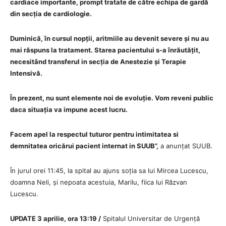
cardiace importante, prompt tratate de către echipa de gardă
din secția de cardiologie.
Duminică, în cursul nopții, aritmiile au devenit severe și nu au
mai răspuns la tratament. Starea pacientului s-a înrăutățit,
necesitând transferul in secția de Anestezie și Terapie
Intensivă.
În prezent, nu sunt elemente noi de evoluție. Vom reveni public
daca situația va impune acest lucru.
Facem apel la respectul tuturor pentru intimitatea si
demnitatea oricărui pacient internat in SUUB”,
a anunțat SUUB.
În jurul orei 11:45, la spital au ajuns soția sa lui Mircea Lucescu,
doamna Neli, și nepoata acestuia, Marilu, fiica lui Răzvan
Lucescu.
UPDATE 3 aprilie, ora 13:19 /
Spitalul Universitar de Urgență