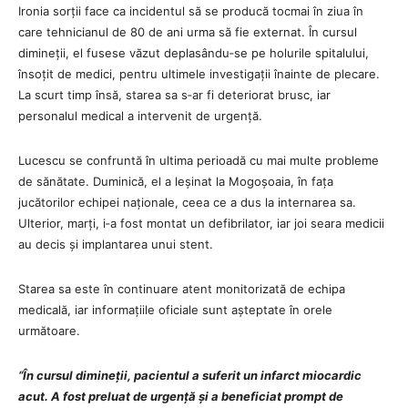
Ironia sorții face ca incidentul să se producă tocmai în ziua în
care tehnicianul de 80 de ani urma să fie externat. În cursul
dimineții, el fusese văzut deplasându‑se pe holurile spitalului,
însoțit de medici, pentru ultimele investigații înainte de plecare.
La scurt timp însă, starea sa s‑ar fi deteriorat brusc, iar
personalul medical a intervenit de urgență.
Lucescu se confruntă în ultima perioadă cu mai multe probleme
de sănătate. Duminică, el a leșinat la Mogoșoaia, în fața
jucătorilor echipei naționale, ceea ce a dus la internarea sa.
Ulterior, marți, i‑a fost montat un defibrilator, iar joi seara medicii
au decis și implantarea unui stent.
Starea sa este în continuare atent monitorizată de echipa
medicală, iar informațiile oficiale sunt așteptate în orele
următoare.
“În cursul dimineții, pacientul a suferit un infarct miocardic
acut. A fost preluat de urgență și a beneficiat prompt de