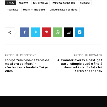
TAGS
craiova
fcu craiova
mircea bornescu
plecare
rivalitate
team managere
universitatea craiova
ARTICOLUL PRECEDENT
ARTICOLUL URMĂTOR
Echipa feminină de tenis de
Alexander Zverev a câștigat
masă s-a calificat în
aurul olimpic după o finală
sferturile de finală la Tokyo
dominată clar în fața lui
2020
Karen Khachanov