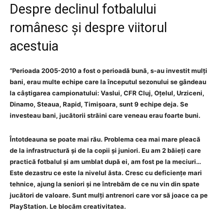
Despre declinul fotbalului
românesc și despre viitorul
acestuia
“Perioada 2005-2010 a fost o perioadă bună, s-au investit mulți
bani, erau multe echipe care la începutul sezonului se gândeau
la câștigarea campionatului: Vaslui, CFR Cluj, Oțelul, Urziceni,
Dinamo, Steaua, Rapid, Timișoara, sunt 9 echipe deja. Se
investeau bani, jucătorii străini care veneau erau foarte buni.
Întotdeauna se poate mai rău. Problema cea mai mare pleacă
de la infrastructură și de la copii și juniori. Eu am 2 băieți care
practică fotbalul și am umblat după ei, am fost pe la meciuri…
Este dezastru ce este la nivelul ăsta. Cresc cu deficiențe mari
tehnice, ajung la seniori și ne întrebăm de ce nu vin din spate
jucători de valoare. Sunt mulți antrenori care vor să joace ca pe
PlayStation. Le blocăm creativitatea.