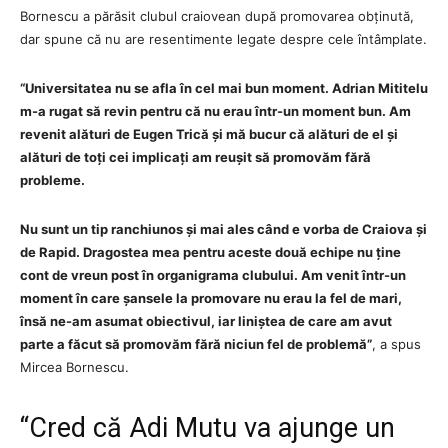
Bornescu a părăsit clubul craiovean după promovarea obținută,
dar spune că nu are resentimente legate despre cele întâmplate.
“Universitatea nu se afla în cel mai bun moment. Adrian Mititelu
m-a rugat să revin pentru că nu erau într-un moment bun. Am
revenit alături de Eugen Trică și mă bucur că alături de el și
alături de toți cei implicați am reușit să promovăm fără
probleme.
Nu sunt un tip ranchiunos și mai ales când e vorba de Craiova și
de Rapid. Dragostea mea pentru aceste două echipe nu ține
cont de vreun post în organigrama clubului. Am venit într-un
moment în care șansele la promovare nu erau la fel de mari,
însă ne-am asumat obiectivul, iar liniștea de care am avut
parte a făcut să promovăm fără niciun fel de problemă”
, a spus
Mircea Bornescu.
“Cred că Adi Mutu va ajunge un