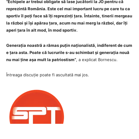
“Echipele ar trebui obligate să lase jucătorii la JO pentru că
reprezintă România. Este cel mai important lucru pe care tu ca
sportiv îl poți face să îți reprezinți țara. Întainte, tinerii mergeau
la război și își apărau țara, acum nu mai merg la război, dar îți
aperi țara în alt mod, în mod sportiv.
Generația noastră a rămas puțin naționalistă, indiferent de cum
e țara asta. Poate că lucrurile s-au schimbat și generația nouă
nu mai ține așa mult la patriostism”
, a explicat Bornescu.
Întreaga discuție poate fi ascultată mai jos.