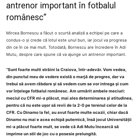
antrenor important în fotbalul
românesc”
Mircea Bornescu a făcut o scurtă analiză a echipei pe care a
condus-o și crede că lotul este unul bun, iar jocul va progresa
din ce în ce mai mult. Totodată, Bornescu are încredere în Adi
Mutu, despre care spune că va ajunge un antrenor important.
“Sunt foarte multi străini la Craiova, într-adevăr. Vom vedea,
din punctul meu de vedere există o marjă de progres, dar va
trebui să avem răbdare și să vedem cum se vor intrega și cum
vor înțelege fotbalul românesc. Am urmărit ambele meciuri:
meciul cu CFR mi-a plăcut, mai ales determinarea și atitudinea,
pentru că nu este ușor să revii de la 2-0 pe terenul celor de la
CFR. Cu Dinamo la fel, au avut foarte multe ocazii, chiar dacă
Dinamo nu mai e acea echipă puternică, însă jocul Universității
mi-a plăcut foarte mult, se vede că Adi Mutu încearcă să
imprime un stil de joc cu o posesie prelungită.