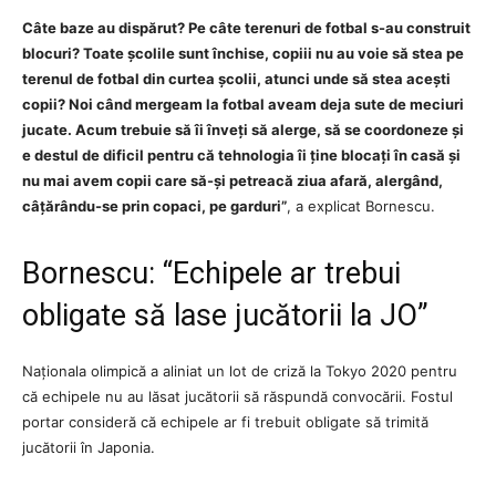
Câte baze au dispărut? Pe câte terenuri de fotbal s-au construit
blocuri? Toate școlile sunt închise, copiii nu au voie să stea pe
terenul de fotbal din curtea școlii, atunci unde să stea acești
copii? Noi când mergeam la fotbal aveam deja sute de meciuri
jucate. Acum trebuie să îi înveți să alerge, să se coordoneze și
e destul de dificil pentru că tehnologia îi ține blocați în casă și
nu mai avem copii care să-și petreacă ziua afară, alergând,
câțărându-se prin copaci, pe garduri”
, a explicat Bornescu.
Bornescu: “Echipele ar trebui
obligate să lase jucătorii la JO”
Naționala olimpică a aliniat un lot de criză la Tokyo 2020 pentru
că echipele nu au lăsat jucătorii să răspundă convocării. Fostul
portar consideră că echipele ar fi trebuit obligate să trimită
jucătorii în Japonia.