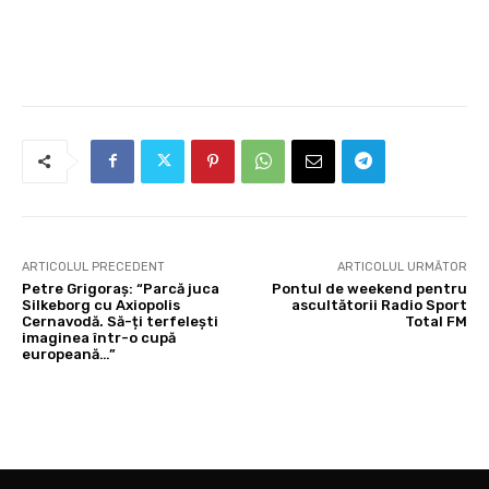
ARTICOLUL PRECEDENT
ARTICOLUL URMĂTOR
Petre Grigoraș: “Parcă juca
Pontul de weekend pentru
Silkeborg cu Axiopolis
ascultătorii Radio Sport
Cernavodă. Să-ți terfelești
Total FM
imaginea într-o cupă
europeană…”