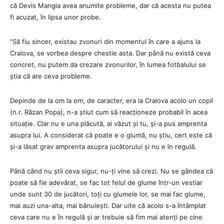
că Devis Mangia avea anumite probleme, dar că acesta nu putea
fi acuzat, în lipsa unor probe.
“Să fiu sincer, existau zvonuri din momentul în care a ajuns la
Craiova, se vorbea despre chestie asta. Dar până nu există ceva
concret, nu putem da crezare zvonurilor, în lumea fotbalului se
știa că are ceva probleme.
Depinde de la om la om, de caracter, era la Craiova acolo un copil
(n.r. Răzan Popa), n-a știut cum să reacționeze probabil în acea
situație. Clar nu e una plăcută, ai văzut și tu, și-a pus amprenta
asupra lui. A considerat că poate e o glumă, nu știu, cert este că
și-a lăsat grav amprenta asupra jucătorului și nu e în regulă.
Până când nu știi ceva sigur, nu-ți vine să crezi. Nu se gândea că
poate să fie adevărat, se fac tot felul de glume într-un vestiar
unde sunt 30 de jucători, toți cu glumele lor, se mai fac glume,
mai auzi una-alta, mai bănuiești. Dar uite că acolo s-a întâmplat
ceva care nu e în regulă și ar trebuie să fim mai atenți pe cine