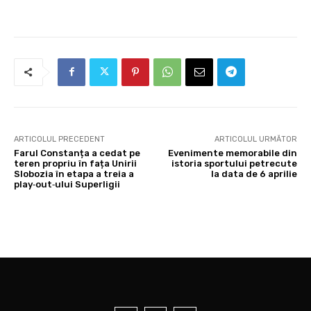
ARTICOLUL PRECEDENT
ARTICOLUL URMĂTOR
Farul Constanța a cedat pe
Evenimente memorabile din
teren propriu în fața Unirii
istoria sportului petrecute
Slobozia în etapa a treia a
la data de 6 aprilie
play‑out‑ului Superligii