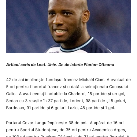
Articol scris de Lect. Univ. Dr. de istorie Florian Olteanu
42 de ani împlinește fundașul francez Michaël Ciani. A evoluat de
5 ori pentru tineretul francez și o dată la selecționata Cocoșului
Galic. A avut evoluții notabile la Charleroi, 18 partide și un gol,
Sedan cu 3 reușite în 37 partide, Lorient, 98 partide și 5 goluri,
Bordeaux, 91 partide și 6 goluri, Lazio, 48 partide și 1 gol.
Portarul Cezar Lungu împlinește 38 de ani. A apărat de 16 ori
pentru Sportul Studențesc, de 35 ori pentru Academica Argeș,
de 103 ori pentru Dunărea Călărași și de 21 ori pentru Petrolul. A