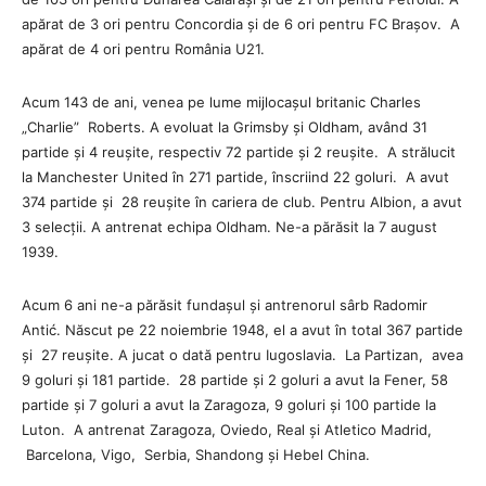
apărat de 3 ori pentru Concordia și de 6 ori pentru FC Brașov. A
apărat de 4 ori pentru România U21.
Acum 143 de ani, venea pe lume mijlocașul britanic Charles
„Charlie” Roberts. A evoluat la Grimsby și Oldham, având 31
partide și 4 reușite, respectiv 72 partide și 2 reușite. A strălucit
la Manchester United în 271 partide, înscriind 22 goluri. A avut
374 partide și 28 reușite în cariera de club. Pentru Albion, a avut
3 selecții. A antrenat echipa Oldham. Ne-a părăsit la 7 august
1939.
Acum 6 ani ne-a părăsit fundașul și antrenorul sârb Radomir
Antić. Născut pe 22 noiembrie 1948, el a avut în total 367 partide
și 27 reușite. A jucat o dată pentru Iugoslavia. La Partizan, avea
9 goluri și 181 partide. 28 partide și 2 goluri a avut la Fener, 58
partide și 7 goluri a avut la Zaragoza, 9 goluri și 100 partide la
Luton. A antrenat Zaragoza, Oviedo, Real și Atletico Madrid,
Barcelona, Vigo, Serbia, Shandong și Hebel China.