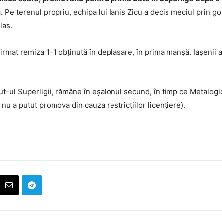
.
Pe terenul propriu, echipa lui Ianis Zicu a decis meciul prin g
laș.
rmat remiza 1-1 obținută în deplasare, în prima manșă. Iașenii au
out-ul Superligii, rămâne în eșalonul secund, în timp ce Metaloglob
 nu a putut promova din cauza restricțiilor licențiere).