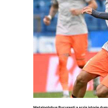
Metaloglobus București a scris istorie dum