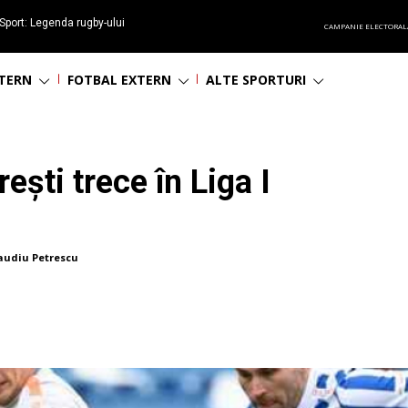
Sport: Legenda rugby-ului
CAMPANIE ELECTORAL
 împlinește 65 ani
NTERN
FOTBAL EXTERN
ALTE SPORTURI
ști trece în Liga I
audiu Petrescu