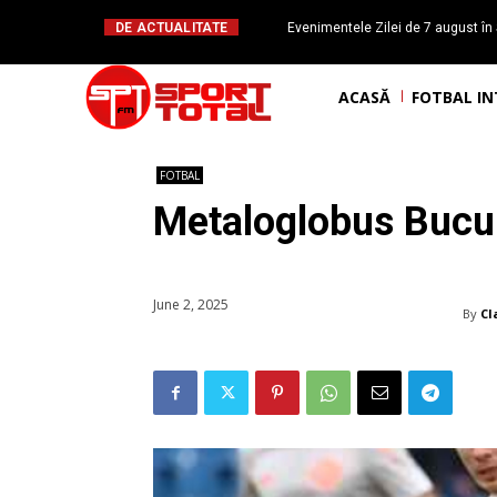
DE ACTUALITATE
Evenimentele Zilei de 7 august în 
românesc Octavian Morariu
ACASĂ
FOTBAL I
FOTBAL
Metaloglobus Bucure
June 2, 2025
By
Cl