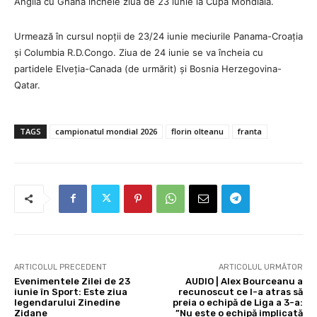
Anglia cu Ghana încheie ziua de 23 iunie la Cupa Mondială.
Urmează în cursul nopții de 23/24 iunie meciurile Panama-Croația
și Columbia R.D.Congo. Ziua de 24 iunie se va încheia cu
partidele Elveția-Canada (de urmărit) și Bosnia Herzegovina-
Qatar.
TAGS
campionatul mondial 2026
florin olteanu
franta
ARTICOLUL PRECEDENT
ARTICOLUL URMĂTOR
Evenimentele Zilei de 23
AUDIO | Alex Bourceanu a
iunie în Sport: Este ziua
recunoscut ce l-a atras să
legendarului Zinedine
preia o echipă de Liga a 3-a:
Zidane
”Nu este o echipă implicată