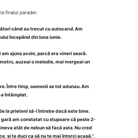
a finalul paradei:
ători când au trecut cu autocarul. Am
ului începând din luna iunie.
d am ajuns acolo, parcă era vineri seară.
n metru, auzeai o melodie, mai mergeai un
ore. Între timp, oamenii se tot adunau. Am
-a întâmplat.
 la prieteni să-l întrebe dacă este bine.
la gară am constatat cu stupoare că peste 2-
cineva atât de nebun să facă asta. Nu cred
e, și te duci ca să nu te mai întorci acasă.”
,