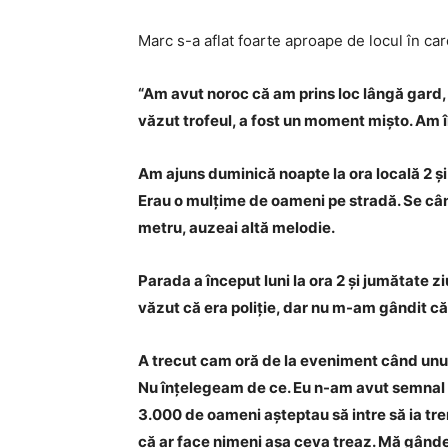
Marc s-a aflat foarte aproape de locul în car
“Am avut noroc că am prins loc lângă gard,
văzut trofeul, a fost un moment mișto. Am în
Am ajuns duminică noapte la ora locală 2 și 
Erau o mulțime de oameni pe stradă. Se cân
metru, auzeai altă melodie.
Parada a început luni la ora 2 și jumătate z
văzut că era poliție, dar nu m-am gândit c
A trecut cam oră de la eveniment când unul 
Nu înțelegeam de ce. Eu n-am avut semnal de
3.000 de oameni așteptau să intre să ia tre
că ar face nimeni așa ceva treaz. Mă gândeam…