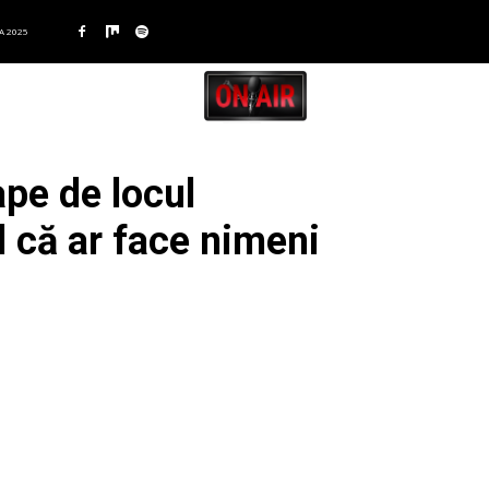
A 2025
ape de locul
d că ar face nimeni