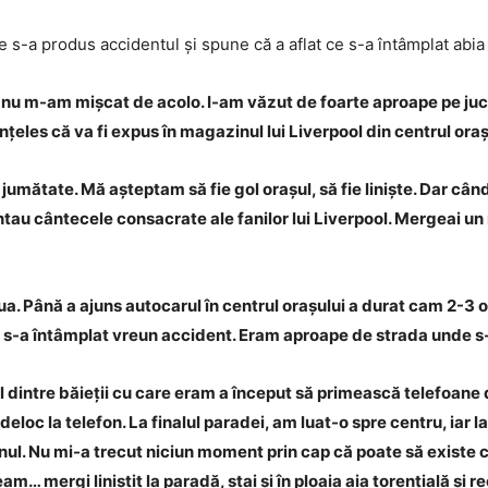
e s-a produs accidentul și spune că a aflat ce s-a întâmplat abia l
 nu m-am mișcat de acolo. I-am văzut de foarte aproape pe juc
țeles că va fi expus în magazinul lui Liverpool din centrul oraș
jumătate. Mă așteptam să fie gol orașul, să fie liniște. Dar cân
tau cântecele consacrate ale fanilor lui Liverpool. Mergeai u
iua. Până a ajuns autocarul în centrul orașului a durat cam 2-3 
ă s-a întâmplat vreun accident. Eram aproape de strada unde s
dintre băieții cu care eram a început să primească telefoane de
loc la telefon. La finalul paradei, am luat-o spre centru, iar 
nul. Nu mi-a trecut niciun moment prin cap că poate să existe 
 mergi liniștit la paradă, stai și în ploaia aia torențială și rec