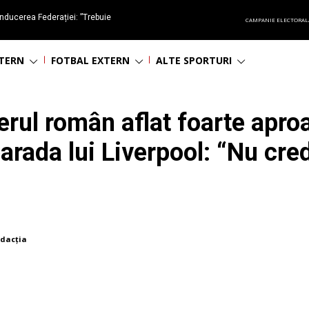
nducerea Federației: ”Trebuie
CAMPANIE ELECTORAL
oluționa fotbalul românesc
NTERN
FOTBAL EXTERN
ALTE SPORTURI
erul român aflat foarte apro
parada lui Liverpool: “Nu cre
dacția