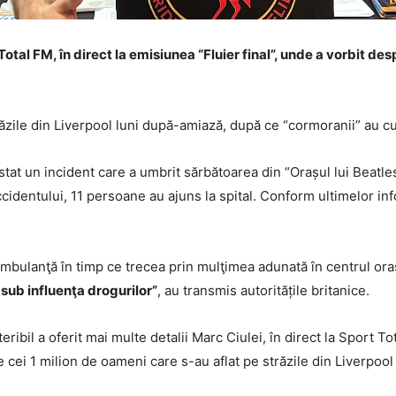
 Total FM, în direct la emisiunea “Fluier final”, unde a vorbit d
ăzile din Liverpool luni după-amiază, după ce “cormoranii” au c
stat un incident care a umbrit sărbătoarea din “Orașul lui Beatle
identului, 11 persoane au ajuns la spital. Conform ultimelor infor
ulanţă în timp ce trecea prin mulţimea adunată în centrul oraşu
sub influenţa drogurilor”
, au transmis autoritățile britanice.
ribil a oferit mai multe detalii Marc Ciulei, în direct la Sport 
cei 1 milion de oameni care s-au aflat pe străzile din Liverpool 