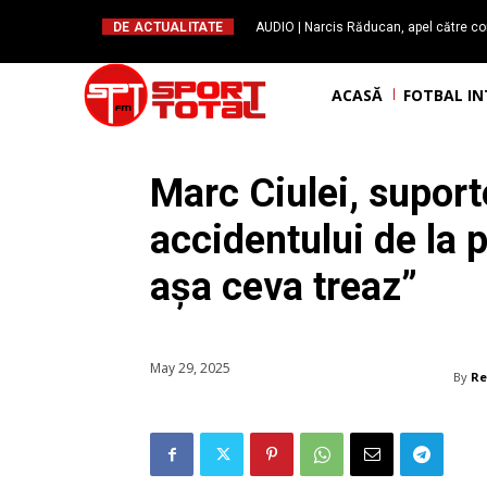
DE ACTUALITATE
AUDIO | Narcis Răducan, apel către co
spus stop!”. Măsurile care pot rev
ACASĂ
FOTBAL I
Marc Ciulei, suport
accidentului de la 
așa ceva treaz”
May 29, 2025
By
Re