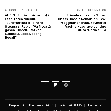
ARTICOLUL PRECEDENT
ARTICOLUL URMĂTOR
AUDIO | Florin Lovin anunță
Primele victorii la Super
reeditarea duelului
Chess Classic România 2026:
”Eurofantastic” dintre
Praggnanandhaa, Keymer și
Steaua și Rapid: ”Va fi toată
Vachier-Lagrave conduc
gașca. Olăroiu, Răzvan
după runda a II-a
Lucescu, Copos, sper și
Becali”
Despre noi
|
Program emisiuni
|
Harta stații SPTFM
|
Termeni și