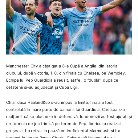
Manchester City a câștigat a 8-a Cupă a Angliei din istoria
clubului, după victoria, 1-0, din finala cu Chelsea, pe Wembley.
Echipa lui Pep Guardiola a reusit, astfel, o ”dublă”, după ce
cetățenii și-au adjudecat și Cupa Ligii.
Chiar dacă Haaland&co s-au impus la limită, finala a fost
controlată în mare parte de oamenii lui Guardiola. Chelsea s-a
mulțumit să se blocheze în defensivă, londonezii au fost ajutați și
de formula de joc trimisă pe teren de Pep. Ibericul a realizat
greșeala, l-a retras la pauză pe ineficientul Marmoush și l-a
aruncat în joc pe Rayan Cherki. Chiar dacă francezul nu a