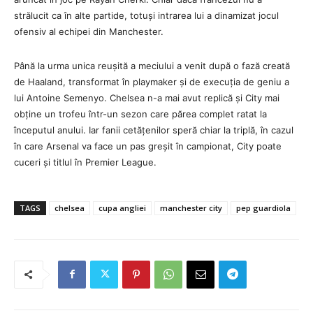
strălucit ca în alte partide, totuși intrarea lui a dinamizat jocul
ofensiv al echipei din Manchester.
Până la urma unica reușită a meciului a venit după o fază creată
de Haaland, transformat în playmaker și de execuția de geniu a
lui Antoine Semenyo. Chelsea n-a mai avut replică și City mai
obține un trofeu într-un sezon care părea complet ratat la
începutul anului. Iar fanii cetățenilor speră chiar la triplă, în cazul
în care Arsenal va face un pas greșit în campionat, City poate
cuceri și titlul în Premier League.
TAGS
chelsea
cupa angliei
manchester city
pep guardiola