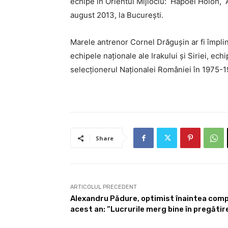
echipe în Orientul Mijlociu: Hapoel Holon,
august 2013, la București.
Marele antrenor Cornel Drăgușin ar fi împlin
echipele naționale ale Irakului și Siriei, ech
selecționerul Naționalei României în 1975-1
Share
ARTICOLUL PRECEDENT
Alexandru Pădure, optimist înaintea compet
acest an: “Lucrurile merg bine în pregătir