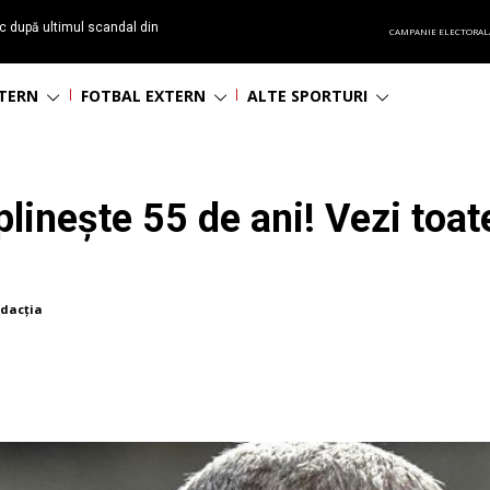
c după ultimul scandal din
CAMPANIE ELECTORAL
t echipă satelit”
NTERN
FOTBAL EXTERN
ALTE SPORTURI
plinește 55 de ani! Vezi toat
dacția