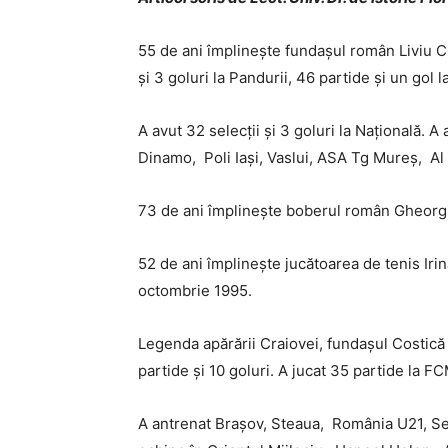
55 de ani împlinește fundașul român Liviu Ci
și 3 goluri la Pandurii, 46 partide și un gol
A avut 32 selecții și 3 goluri la Națională. 
Dinamo, Poli Iași, Vaslui, ASA Tg Mureș, Al
73 de ani împlinește boberul român Gheorghe
52 de ani împlinește jucătoarea de tenis Iri
octombrie 1995.
Legenda apărării Craiovei, fundașul Costică Ș
partide și 10 goluri. A jucat 35 partide la 
A antrenat Brașov, Steaua, România U21, Sel