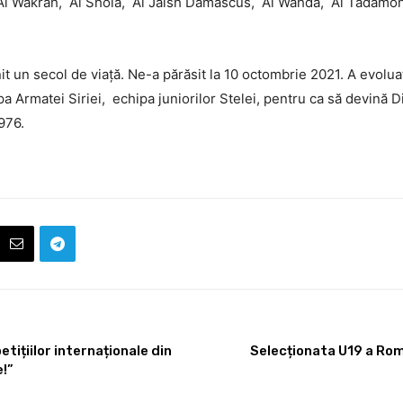
 Al Wakrah, Al Shola, Al Jaish Damascus, Al Wahda, Al Tadamon
it un secol de viață. Ne-a părăsit la 10 octombrie 2021. A evolu
ipa Armatei Siriei, echipa juniorilor Stelei, pentru ca să devină D
976.
ițiilor internaționale din
Selecționata U19 a Rom
e!”