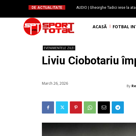
DE ACTUALITATE
AUDIO | Gheorghe Tadici iese la ata
handbal: ”Rapid și-a făcu
ACASĂ
FOTBAL I
EVENIMENTELE ZILEI
Liviu Ciobotariu îm
March 26, 2026
By
Re