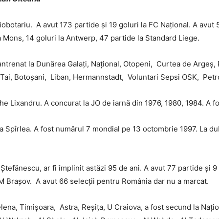
obotariu. A avut 173 partide și 19 goluri la FC Național. A avut 
 la Mons, 14 goluri la Antwerp, 47 partide la Standard Liege.
A antrenat la Dunărea Galați, Național, Otopeni, Curtea de Argeș,
 Tai, Botoșani, Liban, Hermannstadt, Voluntari Sepsi OSK, Petro
 Lixandru. A concurat la JO de iarnă din 1976, 1980, 1984. A fo
na Spîrlea. A fost numărul 7 mondial pe 13 octombrie 1997. La dub
tefănescu, ar fi împlinit astăzi 95 de ani. A avut 77 partide și 9
FCM Brașov. A avut 66 selecții pentru România dar nu a marcat.
ena, Timișoara, Astra, Reșița, U Craiova, a fost secund la Nați