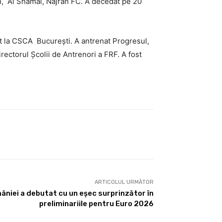
, Al Shamal, Najran FC. A decedat pe 20
at la CSCA București. A antrenat Progresul,
irectorul Școlii de Antrenori a FRF. A fost
ARTICOLUL URMĂTOR
âniei a debutat cu un eșec surprinzător în
preliminariile pentru Euro 2026