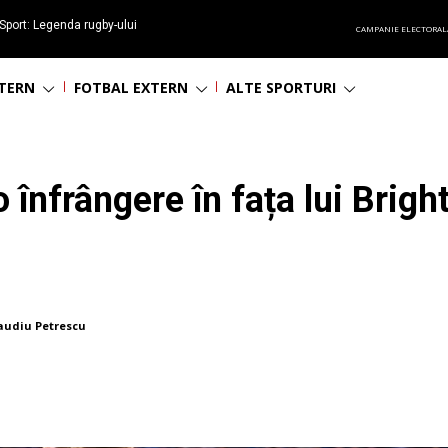
Sport: Legenda rugby-ului
CAMPANIE ELECTORAL
 împlinește 65 ani
NTERN
FOTBAL EXTERN
ALTE SPORTURI
o înfrângere în fața lui Brig
audiu Petrescu