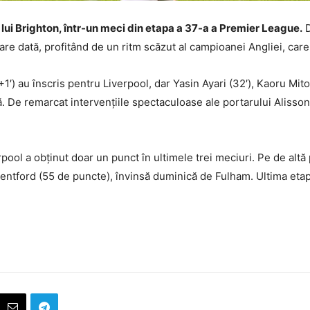
ța lui Brighton, într-un meci din etapa a 37-a a Premier League.
D
e dată, profitând de un ritm scăzut al campioanei Angliei, care 
+1′) au înscris pentru Liverpool, dar Yasin Ayari (32′), Kaoru Mi
ă. De remarcat intervențiile spectaculoase ale portarului Alisson
rpool a obținut doar un punct în ultimele trei meciuri. Pe de altă 
ntford (55 de puncte), învinsă duminică de Fulham. Ultima etap