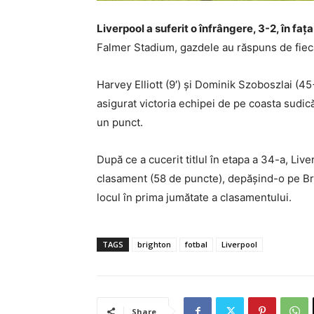
Liverpool a suferit o înfrângere, 3-2, în fa
Falmer Stadium, gazdele au răspuns de fiecar
Harvey Elliott (9′) și Dominik Szoboszlai (45
asigurat victoria echipei de pe coasta sudic
un punct.
După ce a cucerit titlul în etapa a 34-a, Live
clasament (58 de puncte), depășind-o pe Bre
locul în prima jumătate a clasamentului.
TAGS
brighton
fotbal
Liverpool
Share