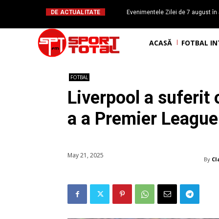
DE ACTUALITATE
Evenimentele Zilei de 7 august în 
românesc Octavian Morariu
ACASĂ
FOTBAL I
FOTBAL
Liverpool a suferit 
a a Premier League
May 21, 2025
By
Cl