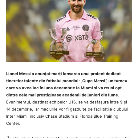
Lionel Messi a anunțat marți lansarea unui proiect dedicat
tinerelor talente din fotbalul mondial: „Cupa Messi”, un turneu
care va avea loc în luna decembrie la Miami și va reuni opt
dintre cele mai prestigioase academii de juniori din lume.
Evenimentul, destinat echipelor U16, se va desfășura între 9 și
14 decembrie, iar meciurile vor fi găzduite de facilitățile clubului
Inter Miami, inclusiv Chase Stadium și Florida Blue Training
Center.