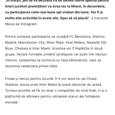
„
În sfârșit, pot să vă dezvălui că un turneu foarte special pentru
tineri jucători promițători va avea loc la Miami, în decembrie,
cu participarea celor mai bune opt cluburi din lume. Vor fi și
multe alte activități în acele zile. Sper să vă placă!
”, a transmis
Messi pe Instagram.
Printre echipele participante se numără FC Barcelona, Atletico
Madrid, Manchester City, River Plate, Inter Milano, Newell’s Old
Boys, Chelsea și Inter Miami. Acestea vor fi împărțite în două
grupe, fiecare formație urmând să dispute cel puțin trei meciuri.
Ulterior, competiția va continua cu faza eliminatorie, care va
desemna campioana primei ediții.
Finala și meciul pentru locurile 3-4 vor avea loc pe Chase
Stadium, arena unde Inter Miami își joacă meciurile de acasă.
Turneul promite să fie nu doar o competiție de nivel înalt, ci și o
platformă de afirmare pentru viitoarele staruri ale fotbalului
mondial.