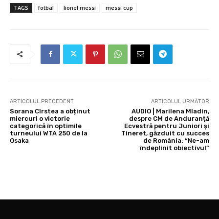
TAGS
fotbal
lionel messi
messi cup
ARTICOLUL PRECEDENT
ARTICOLUL URMĂTOR
Sorana Cîrstea a obținut
AUDIO | Marilena Mladin,
miercuri o victorie
despre CM de Anduranță
categorică în optimile
Ecvestră pentru Juniori și
turneului WTA 250 de la
Tineret, găzduit cu succes
Osaka
de România: “Ne-am
îndeplinit obiectivul”