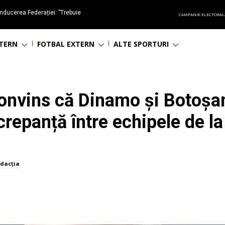
nducerea Federației: ”Trebuie
CAMPANIE ELECTORAL
oluționa fotbalul românesc
NTERN
FOTBAL EXTERN
ALTE SPORTURI
onvins că Dinamo și Botoșan
crepanță între echipele de la
dacția