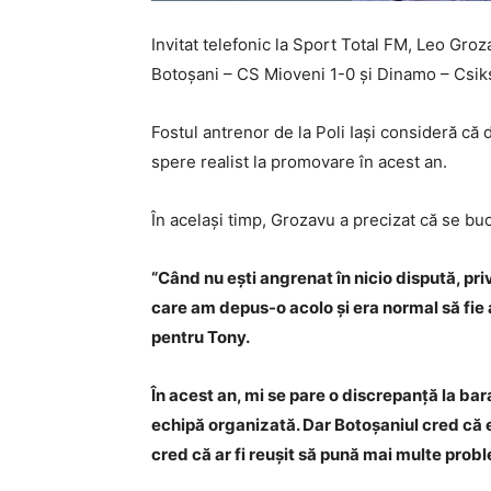
Invitat telefonic la Sport Total FM, Leo Gro
Botoșani – CS Mioveni 1-0 și Dinamo – Csik
Fostul antrenor de la Poli Iași consideră că
spere realist la promovare în acest an.
În același timp, Grozavu a precizat că se buc
“Când nu ești angrenat în nicio dispută, pri
care am depus-o acolo și era normal să fie 
pentru Tony.
În acest an, mi se pare o discrepanță la bara
echipă organizată. Dar Botoșaniul cred că e
cred că ar fi reușit să pună mai multe prob