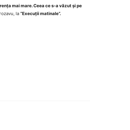
erența mai mare. Ceea ce s-a văzut și pe
rozavu, la
“Execuții matinale”.