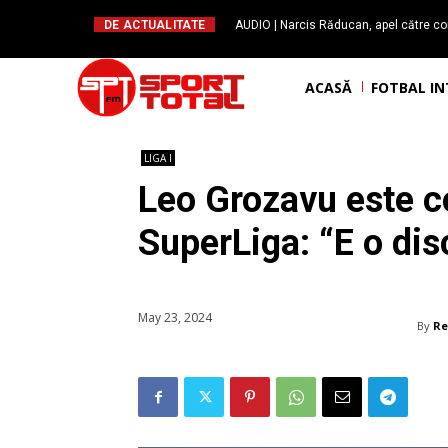
DE ACTUALITATE
AUDIO | Narcis Răducan, apel către co
spus stop!”. Măsurile care pot rev
ACASĂ
FOTBAL I
LIGA I
Leo Grozavu este c
SuperLiga: “E o dis
May 23, 2024
By
Re