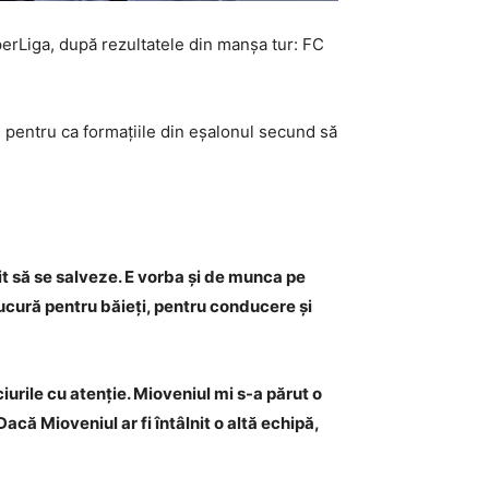
perLiga, după rezultatele din manșa tur: FC
e pentru ca formațiile din eșalonul secund să
șit să se salveze. E vorba și de munca pe
ucură pentru băieți, pentru conducere și
ciurile cu atenție. Mioveniul mi s-a părut o
că Mioveniul ar fi întâlnit o altă echipă,