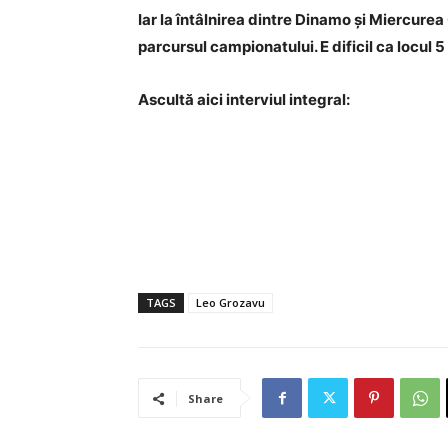
Iar la întâlnirea dintre Dinamo și Miercure
parcursul campionatului. E dificil ca locul 
Ascultă aici interviul integral:
TAGS
Leo Grozavu
Share