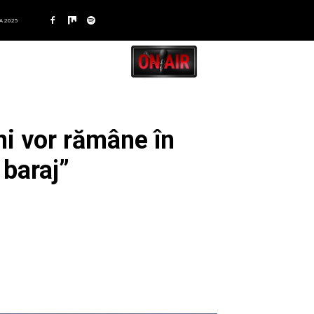
A 2025
i vor rămâne în
 baraj”