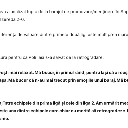
zavu a analizat lupta de la barajul de promovare/menținere în Su
szereda 2-0.
 diferența de valoare dintre primele două ligi este mult prea mar
ură pentru că Poli Iași s-a salvat de la retrogradare.
vești mai relaxat. Mă bucur, în primul rând, pentru Iași că a reu
așa. Mă bucur că n-au mai trecut prin emoțiile unui baraj. Mă b
j între echipele din prima ligă și cele din liga 2. Am urmărit me
ste una dintre echipele care chiar nu merită să retrogradeze. Da
leme.