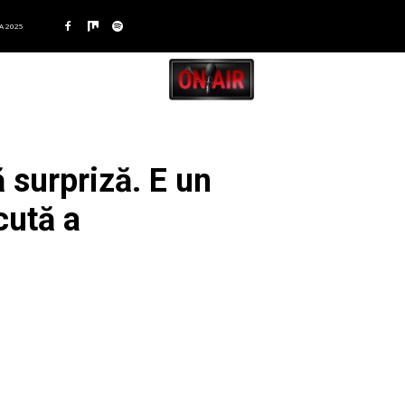
A 2025
 surpriză. E un
cută a