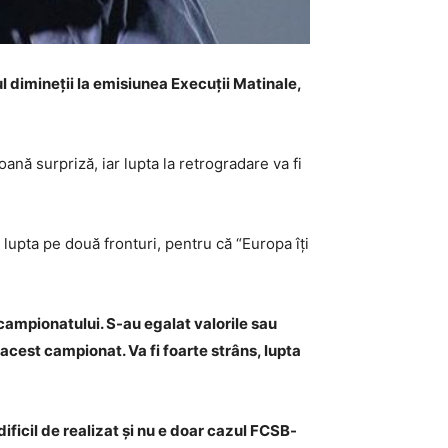
ul dimineții la emisiunea Execuții Matinale,
ană surpriză, iar lupta la retrogradare va fi
lupta pe două fronturi, pentru că “Europa îți
 campionatului. S-au egalat valorile sau
cest campionat. Va fi foarte strâns, lupta
dificil de realizat și nu e doar cazul FCSB-