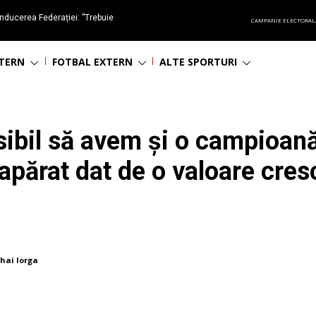
nducerea Federației: ”Trebuie
CAMPANIE ELECTORAL
oluționa fotbalul românesc
NTERN
FOTBAL EXTERN
ALTE SPORTURI
ibil să avem și o campioană
eapărat dat de o valoare cres
hai Iorga