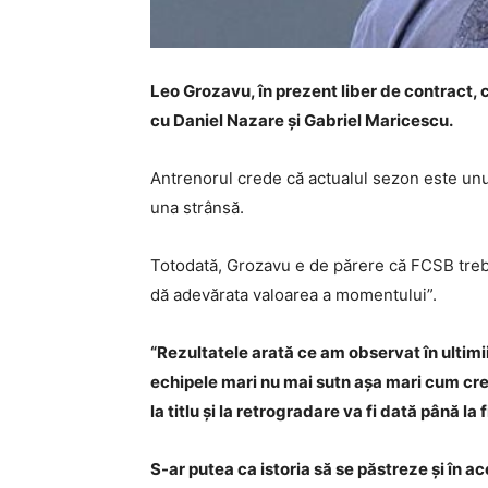
Leo Grozavu, în prezent liber de contract, c
cu Daniel Nazare și Gabriel Maricescu.
Antrenorul crede că actualul sezon este unul 
una strânsă.
Totodată, Grozavu e de părere că FCSB trebui
dă adevărata valoarea a momentului”.
“Rezultatele arată ce am observat în ultimii
echipele mari nu mai sutn așa mari cum cred
la titlu și la retrogradare va fi dată până la
S-ar putea ca istoria să se păstreze și în ac