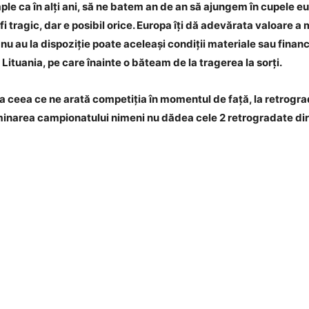
ntâmple ca în alți ani, să ne batem an de an să ajungem în cupel
i tragic, dar e posibil orice. Europa îți dă adevărata valoare 
 au la dispoziție poate aceleași condiții materiale sau financ
tuania, pe care înainte o băteam de la tragerea la sorți.
a ceea ce ne arată competiția în momentul de față, la retrograda
rminarea campionatului nimeni nu dădea cele 2 retrogradate dir