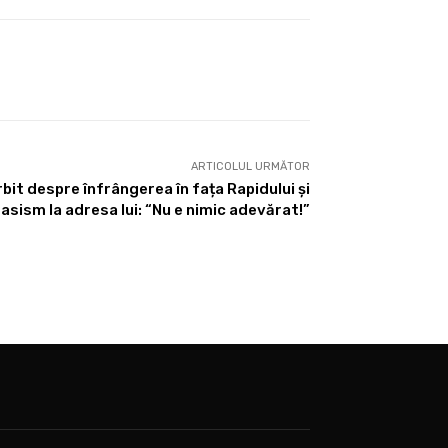
ARTICOLUL URMĂTOR
rbit despre înfrângerea în fața Rapidului și
rasism la adresa lui: “Nu e nimic adevărat!”