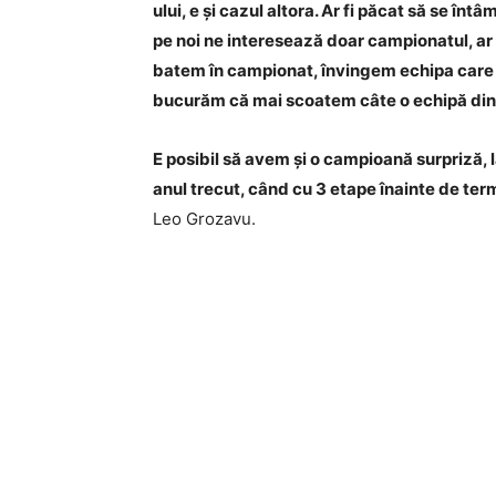
ului, e și cazul altora. Ar fi păcat să se î
pe noi ne interesează doar campionatul, ar f
batem în campionat, învingem echipa care nu
bucurăm că mai scoatem câte o echipă din Li
E posibil să avem și o campioană surpriză, l
anul trecut, când cu 3 etape înainte de te
Leo Grozavu.