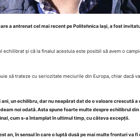
are a antrenat cel mai recent pe Politehnica Iași, a fost invitat
echilibrat și că la finalul acestuia este posibil să avem o campio
e să trateze cu seriozitate meciurile din Europa, chiar dacă va 
 ani, un echilibru, dar nu neapărat dat de o valoare crescută a
eam noi odată. Asta spune foarte multe despre echilibrul din a
 final, cum s-a întamplat în ultimul timp, cu câteva excepții.
est an, în sensul în care o luptă dusă pe mai multe fronturi va fi 