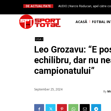
DE ACTUALITATE
AUDIO | Narcis Răducan, apel către co
spus stop!”. Măsurile care pot rev
ACASĂ
FOTBAL I
LIGA I
Leo Grozavu: “E pos
echilibru, dar nu n
campionatului”
September 25, 2024
By
Mi