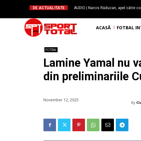
DE ACTUALITATE
AUDIO | Narcis Răducan, apel către co
spus stop!”. Măsurile care pot rev
ACASĂ
FOTBAL I
FOTBAL
Lamine Yamal nu va
din preliminariile
November 12, 2025
By
Cl