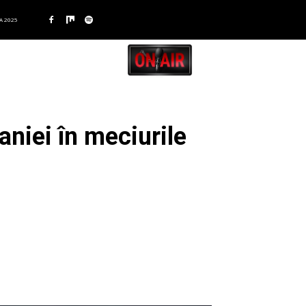
A 2025
niei în meciurile