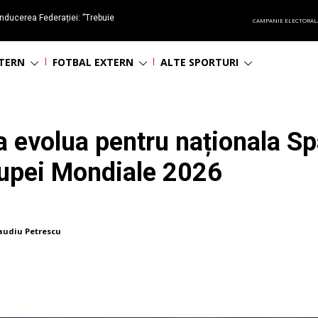
nducerea Federației: ”Trebuie
CAMPANIE ELECTORAL
oluționa fotbalul românesc
NTERN
FOTBAL EXTERN
ALTE SPORTURI
 evolua pentru naționala Spa
 Cupei Mondiale 2026
audiu Petrescu