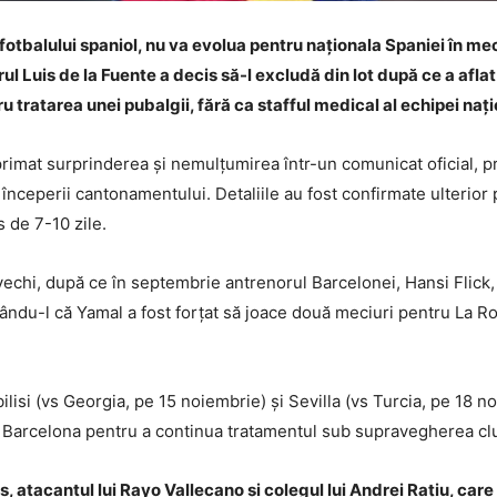
tbalului spaniol, nu va evolua pentru naționala Spaniei în mec
ul Luis de la Fuente a decis să-l excludă din lot după ce a afla
tratarea unei pubalgii, fără ca stafful medical al echipei nați
rimat surprinderea și nemulțumirea într-un comunicat oficial, pr
a începerii cantonamentului. Detaliile au fost confirmate ulterior
 de 7-10 zile.
 vechi, după ce în septembrie antrenorul Barcelonei, Hansi Flick,
ându-l că Yamal a fost forțat să joace două meciuri pentru La Roj
lisi (vs Georgia, pe 15 noiembrie) și Sevilla (vs Turcia, pe 18 no
a Barcelona pentru a continua tratamentul sub supravegherea cl
, atacantul lui Rayo Vallecano și colegul lui Andrei Rațiu, care 