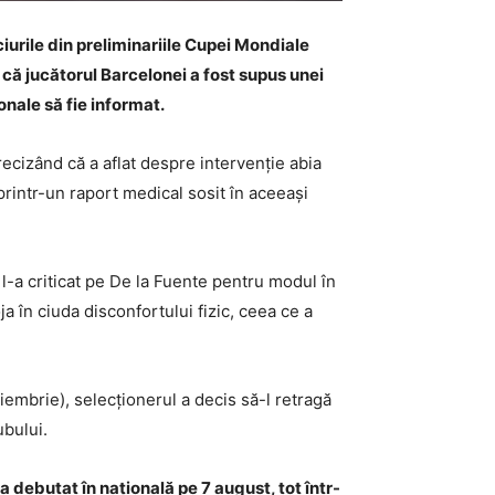
iurile din preliminariile Cupei Mondiale
t că jucătorul Barcelonei a fost supus unei
onale să fie informat.
ecizând că a aflat despre intervenție abia
 printr-un raport medical sosit în aceeași
 l-a criticat pe De la Fuente pentru modul în
a în ciuda disconfortului fizic, ceea ce a
iembrie), selecționerul a decis să-l retragă
ubului.
a debutat în națională pe 7 august, tot într-