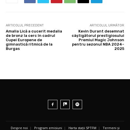
ARTICOLUL PRECEDENT
ARTICOLUL URMĂTOR
Amalia Lică a cucerit medalia
Kevin Durant desemnat
de bronz la cerc în cadrul
câștigătorul prestigiosului
Cupei Europene de
Premiul Magic Johnson
gimnastică ritmică de la
pentru sezonul NBA 2024-
Burgas
2025
Despre noi
|
Program emisiuni
|
Harta stații SPTFM
|
Termeni și