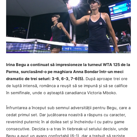
Irina Begu a continuat să impresioneze la turneul WTA 125 de la
Parma, surclasând-o pe maghiara Anna Bondar într-un meci
dramatic de trei seturi: 3-6, 6-3, 7-6(5).
După aproape trei ore
de luptă intensă, românca a reușit să se impună și să se califice
în semifinale, unde o așteaptă canadianca Victoria Mboko.
Înfruntarea a început sub semnul adversității pentru Begu, care a
cedat primul set. Dar jucătoarea noastră a răspuns cu caracter,
revenind puternic în al doilea set și încheindu-l cu patru game
consecutive. Decizia s-a tras în tiebreak-ul setului decisiv, unde
Begu a avut un avans confortabil (6-1), dar a trebuit să reziste