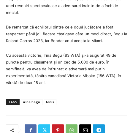
unei reveniri spectaculoase a adversarei înainte de a închide
meciul.
De remarcat că echilibrul dintre cele două jucătoare a fost
respectat: până joi, fiecare câștigase câte un meci direct, Begu la
Roland Garros 2023, iar Bondar anul acesta la Miami.
Cu această victorie, Irina Begu (83 WTA) și-a asigurat 49 de
puncte pentru clasament și un cec de 5.000 de euro. În
semifinală, va avea de înfruntat o adversară mai puțin
experimentată, tânăra canadiană Victoria Mboko (156 WTA), în
vârstă de doar 18 ani.
TAGS
irina begu
tenis