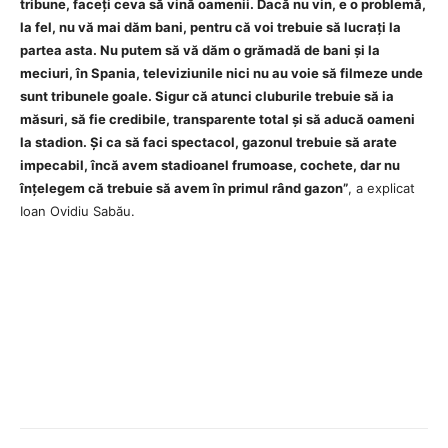
tribune, faceți ceva să vină oamenii. Dacă nu vin, e o problemă,
la fel, nu vă mai dăm bani, pentru că voi trebuie să lucrați la
partea asta. Nu putem să vă dăm o grămadă de bani și la
meciuri, în Spania, televiziunile nici nu au voie să filmeze unde
sunt tribunele goale. Sigur că atunci cluburile trebuie să ia
măsuri, să fie credibile, transparente total și să aducă oameni
la stadion. Și ca să faci spectacol, gazonul trebuie să arate
impecabil, încă avem stadioanel frumoase, cochete, dar nu
înțelegem că trebuie să avem în primul rând gazon”
, a explicat
Ioan Ovidiu Sabău.