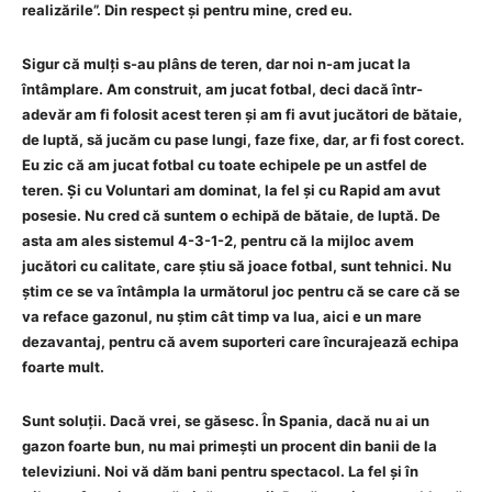
realizările”. Din respect și pentru mine, cred eu.
Sigur că mulți s-au plâns de teren, dar noi n-am jucat la
întâmplare. Am construit, am jucat fotbal, deci dacă într-
adevăr am fi folosit acest teren și am fi avut jucători de bătaie,
de luptă, să jucăm cu pase lungi, faze fixe, dar, ar fi fost corect.
Eu zic că am jucat fotbal cu toate echipele pe un astfel de
teren. Și cu Voluntari am dominat, la fel și cu Rapid am avut
posesie. Nu cred că suntem o echipă de bătaie, de luptă. De
asta am ales sistemul 4-3-1-2, pentru că la mijloc avem
jucători cu calitate, care știu să joace fotbal, sunt tehnici. Nu
știm ce se va întâmpla la următorul joc pentru că se care că se
va reface gazonul, nu știm cât timp va lua, aici e un mare
dezavantaj, pentru că avem suporteri care încurajează echipa
foarte mult.
Sunt soluții. Dacă vrei, se găsesc. În Spania, dacă nu ai un
gazon foarte bun, nu mai primești un procent din banii de la
televiziuni. Noi vă dăm bani pentru spectacol. La fel și în