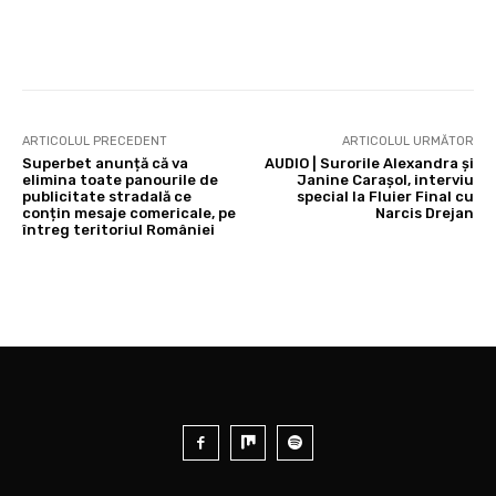
ARTICOLUL PRECEDENT
ARTICOLUL URMĂTOR
Superbet anunță că va
AUDIO | Surorile Alexandra și
elimina toate panourile de
Janine Carașol, interviu
publicitate stradală ce
special la Fluier Final cu
conțin mesaje comericale, pe
Narcis Drejan
întreg teritoriul României