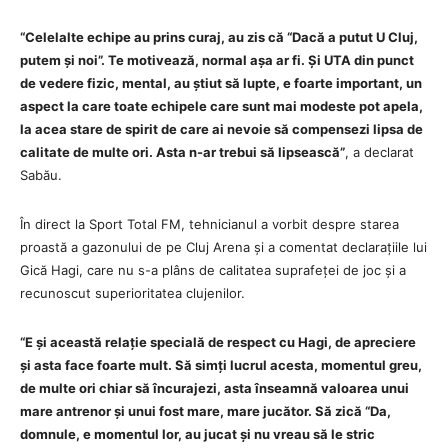
“Celelalte echipe au prins curaj, au zis că “Dacă a putut U Cluj,
putem și noi”. Te motivează, normal așa ar fi. Și UTA din punct
de vedere fizic, mental, au știut să lupte, e foarte important, un
aspect la care toate echipele care sunt mai modeste pot apela,
la acea stare de spirit de care ai nevoie să compensezi lipsa de
calitate de multe ori. Asta n-ar trebui să lipsească”
, a declarat
Sabău.
În direct la Sport Total FM, tehnicianul a vorbit despre starea
proastă a gazonului de pe Cluj Arena și a comentat declarațiile lui
Gică Hagi, care nu s-a plâns de calitatea suprafeței de joc și a
recunoscut superioritatea clujenilor.
“E și această relație specială de respect cu Hagi, de apreciere
și asta face foarte mult. Să simți lucrul acesta, momentul greu,
de multe ori chiar să încurajezi, asta înseamnă valoarea unui
mare antrenor și unui fost mare, mare jucător. Să zică “Da,
domnule, e momentul lor, au jucat și nu vreau să le stric