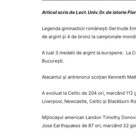
Articol scris de Lect. Univ. Dr. de istorie Fl
Legenda gimnasticii românești Gertrude Emil
de argint și 4 de bronz la campionate mondi
A luat 3 medalii de argint la europene. La Cu
București.
Atacantul și antrenorul scoțian Kenneth Mat
A evoluat la Celtic de 204 ori, marcând 112 go
Liverpool, Newcastle, Celtic și Blackburn R
Mijlocașul american Landon Timothy Donovan 
Jose Earthquakes de 87 ori, marcând 32 golur