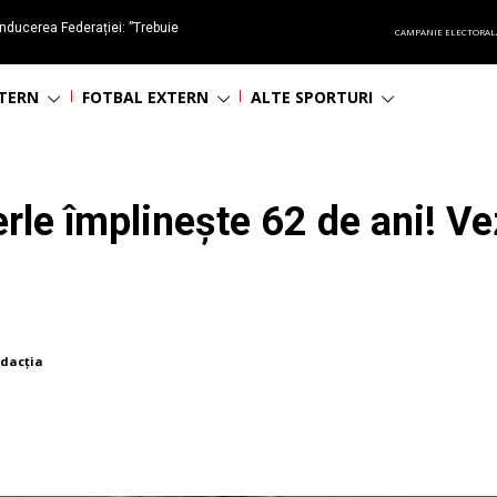
nducerea Federației: ”Trebuie
CAMPANIE ELECTORAL
oluționa fotbalul românesc
NTERN
FOTBAL EXTERN
ALTE SPORTURI
rle împlinește 62 de ani! Ve
dacția