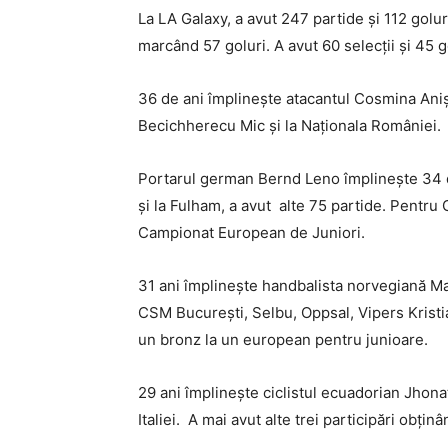
La LA Galaxy, a avut 247 partide și 112 golur
marcând 57 goluri. A avut 60 selecții și 45 go
36 de ani împlinește atacantul Cosmina Anișo
Becichherecu Mic și la Naționala României.
Portarul german Bernd Leno împlinește 34 de 
și la Fulham, a avut alte 75 partide. Pentru 
Campionat European de Juniori.
31 ani împlinește handbalista norvegiană Ma
CSM București, Selbu, Oppsal, Vipers Kristi
un bronz la un european pentru junioare.
29 ani împlinește ciclistul ecuadorian Jhonat
Italiei. A mai avut alte trei participări obți