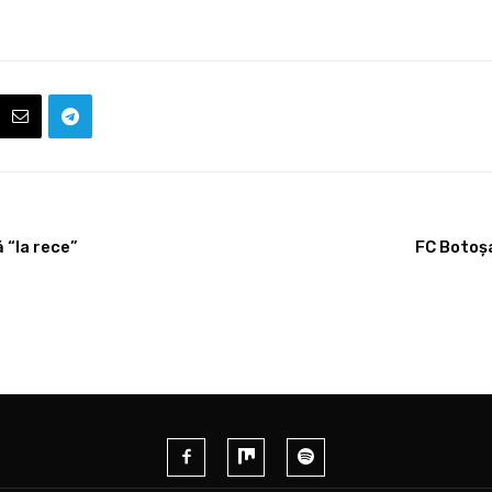
ă “la rece”
FC Botoșa