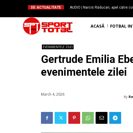
DE ACTUALITATE
AUDIO | Narcis Răducan, apel către co
spus stop!”. Măsurile care pot rev
ACASĂ
FOTBAL I
EVENIMENTELE ZILEI
Gertrude Emilia Ebe
evenimentele zilei
March 4, 2026
By
Re