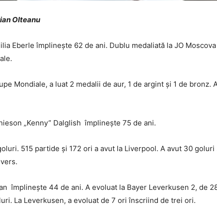
orian Olteanu
ia Eberle împlinește 62 de ani. Dublu medaliată la JO Moscova 19
ale.
pe Mondiale, a luat 2 medalii de aur, 1 de argint și 1 de bronz. A
hieson „Kenny” Dalglish împlinește 75 de ani.
luri. 515 partide și 172 ori a avut la Liverpool. A avut 30 goluri 
overs.
împlinește 44 de ani. A evoluat la Bayer Leverkusen 2, de 28 o
i. La Leverkusen, a evoluat de 7 ori înscriind de trei ori.