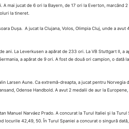
i. A mai jucat de 6 ori la Bayern, de 17 ori la Everton, marcând 2
luri la tineret.
ara Dușa. A jucat la Clujana, Volos, Olimpia Cluj, unde a avut 4
ani. La Leverkusen a apărat de 233 ori. La VB Stuttgart II, a ap
Germania, a apărat de 9 ori. A fost de două ori campion, o dată l
lin Larsen Aune. Ca extremă-dreapta, a jucat pentru Norvegia de
ansand, Odense Handbold. A avut 2 medalii de aur la Europene, 
an Manuel Narváez Prado. A concurat la Turul Italiei și la Turul S
nând locurile 42,49, 50. În Turul Spaniei a concurat o singură dată