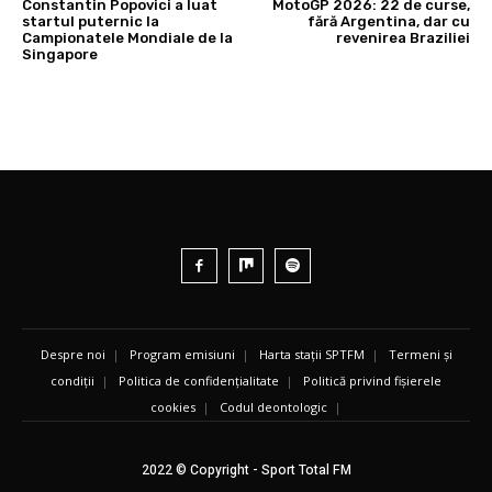
Constantin Popovici a luat
MotoGP 2026: 22 de curse,
startul puternic la
fără Argentina, dar cu
Campionatele Mondiale de la
revenirea Braziliei
Singapore
Despre noi
|
Program emisiuni
|
Harta stații SPTFM
|
Termeni și
condiții
|
Politica de confidențialitate
|
Politică privind fișierele
cookies
|
Codul deontologic
|
2022 © Copyright - Sport Total FM