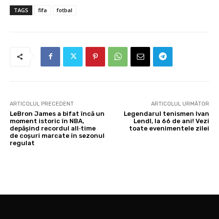
TAGS
fifa
fotbal
ARTICOLUL PRECEDENT
ARTICOLUL URMĂTOR
LeBron James a bifat încă un
Legendarul tenismen Ivan
moment istoric în NBA,
Lendl, la 66 de ani! Vezi
depășind recordul all‑time
toate evenimentele zilei
de coșuri marcate în sezonul
regulat