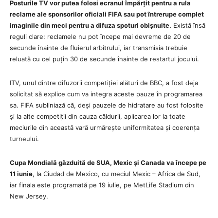
Posturile TV vor putea folosi ecranul împărțit pentru a rula
reclame ale sponsorilor oficiali FIFA sau pot întrerupe complet
imaginile din meci pentru a difuza spoturi obișnuite.
Există însă
reguli clare: reclamele nu pot începe mai devreme de 20 de
secunde înainte de fluierul arbitrului, iar transmisia trebuie
reluată cu cel puțin 30 de secunde înainte de restartul jocului.
ITV, unul dintre difuzorii competiției alături de BBC, a fost deja
solicitat să explice cum va integra aceste pauze în programarea
sa. FIFA subliniază că, deși pauzele de hidratare au fost folosite
și la alte competiții din cauza căldurii, aplicarea lor la toate
meciurile din această vară urmărește uniformitatea și coerența
turneului.
Cupa Mondială găzduită de SUA, Mexic și Canada va începe pe
11 iunie
, la Ciudad de Mexico, cu meciul Mexic – Africa de Sud,
iar finala este programată pe 19 iulie, pe MetLife Stadium din
New Jersey.