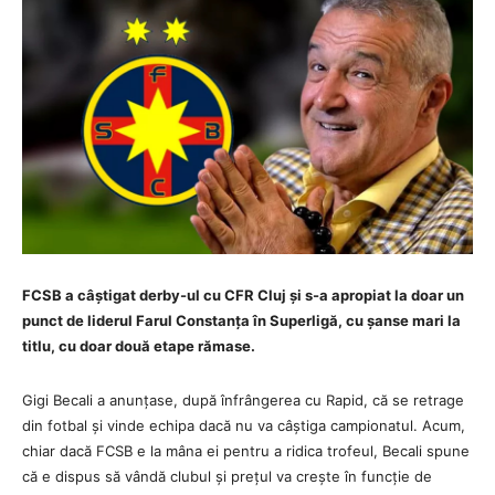
FCSB a câștigat derby-ul cu CFR Cluj și s-a apropiat la doar un
punct de liderul Farul Constanța în Superligă, cu șanse mari la
titlu, cu doar două etape rămase.
Gigi Becali a anunțase, după înfrângerea cu Rapid, că se retrage
din fotbal și vinde echipa dacă nu va câștiga campionatul. Acum,
chiar dacă FCSB e la mâna ei pentru a ridica trofeul, Becali spune
că e dispus să vândă clubul și prețul va crește în funcție de