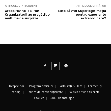
ARTICOLUL PRECEDENT
ARTICOLUL URMĂTOR
Xrace revine la Siriu!
Este că vrei Superlegitimația
Organizatorii au pregătit o
pentru experiențe
mulțime de surprize
extraordinare?
Despre noi
|
Program emisiuni
|
Harta stații SPTFM
|
Termeni și
condiții
|
Politica de confidențialitate
|
Politică privind fișierele
cookies
|
Codul deontologic
|