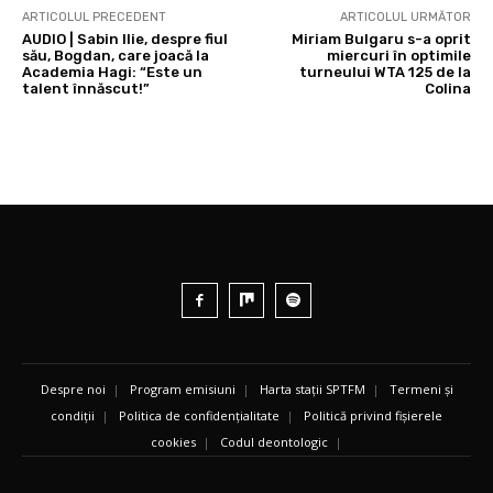
ARTICOLUL PRECEDENT
ARTICOLUL URMĂTOR
AUDIO | Sabin Ilie, despre fiul
Miriam Bulgaru s-a oprit
său, Bogdan, care joacă la
miercuri în optimile
Academia Hagi: “Este un
turneului WTA 125 de la
talent înnăscut!”
Colina
Despre noi
|
Program emisiuni
|
Harta stații SPTFM
|
Termeni și
condiții
|
Politica de confidențialitate
|
Politică privind fișierele
cookies
|
Codul deontologic
|