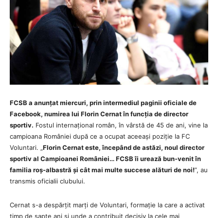
FCSB a anunțat miercuri, prin intermediul paginii oficiale de
Facebook, numirea lui Florin Cernat în funcția de director
sportiv.
Fostul internațional român, în vârstă de 45 de ani, vine la
campioana României după ce a ocupat aceeași poziție la FC
Voluntari. „
Florin Cernat este, începând de astăzi, noul director
sportiv al Campioanei României… FCSB îi urează bun-venit în
familia roș-albastră și cât mai multe succese alături de noi!
”, au
transmis oficialii clubului.
Cernat s-a despărțit marți de Voluntari, formație la care a activat
timp de șapte ani și unde a contribuit decisiv la cele mai