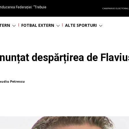
nducerea Federației: ”Trebuie
CAMPANIE ELECTORAL
oluționa fotbalul românesc
NTERN
FOTBAL EXTERN
ALTE SPORTURI
nunțat despărțirea de Flaviu
audiu Petrescu