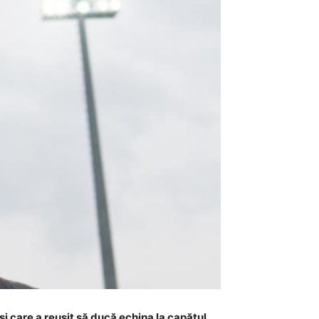
și care a reușit să ducă echipa la capătul