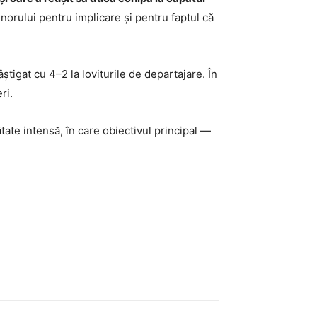
orului pentru implicare și pentru faptul că
știgat cu 4–2 la loviturile de departajare. În
ri.
ate intensă, în care obiectivul principal —