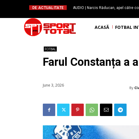
DE ACTUALITATE
AUDIO | Narcis Răducan, apel către co
spus stop!”. Măsurile care pot rev
ACASĂ
FOTBAL I
FOTBAL
Farul Constanța a a
June 3, 2026
By
Cl