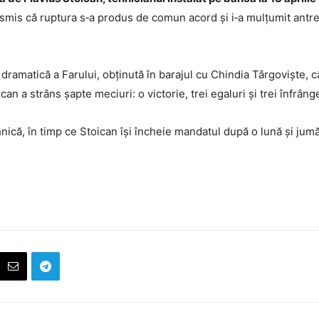
smis că ruptura s‑a produs de comun acord și i‑a mulțumit antren
dramatică a Farului, obținută în barajul cu Chindia Târgoviște, câ
n a strâns șapte meciuri: o victorie, trei egaluri și trei înfrânge
ică, în timp ce Stoican își încheie mandatul după o lună și jumăt