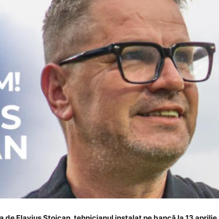
de Flavius Stoican, tehnicianul instalat pe bancă la 13 aprilie 