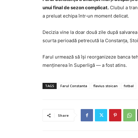
unui final de sezon complicat.
Clubul a tran
a preluat echipa într‑un moment delicat.
Decizia vine la doar două zile după salvarea 
scurta perioadă petrecută la Constanța, Stoica
Farul urmează să își reorganizeze banca tehn
menținerea în Superligă — a fost atins.
TAGS
Farul Constanta
flavius stoican
fotbal
Share