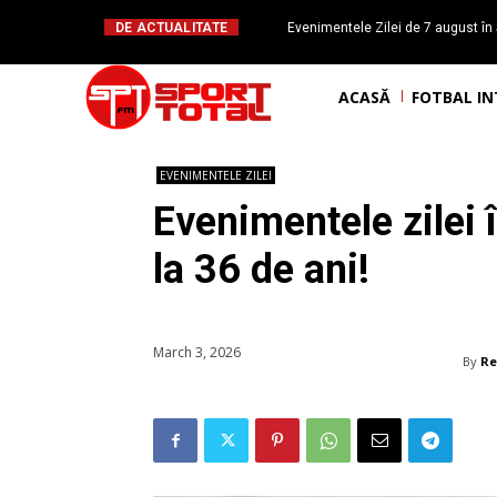
DE ACTUALITATE
Evenimentele Zilei de 7 august în 
românesc Octavian Morariu
ACASĂ
FOTBAL I
EVENIMENTELE ZILEI
Evenimentele zilei
la 36 de ani!
March 3, 2026
By
Re