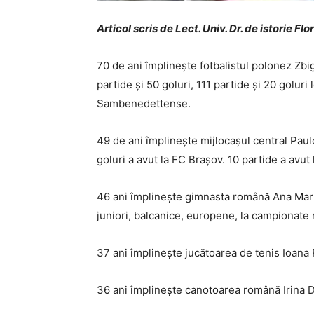
Articol scris de Lect. Univ. Dr. de istorie Fl
70 de ani împlinește fotbalistul polonez Zbig
partide și 50 goluri, 111 partide și 20 goluri
Sambenedettense.
49 de ani împlinește mijlocașul central Paulo
goluri a avut la FC Brașov. 10 partide a avut 
46 ani împlinește gimnasta română Ana Maria 
juniori, balcanice, europene, la campionate n
37 ani împlinește jucătoarea de tenis Ioana 
36 ani împlinește canotoarea română Irina 