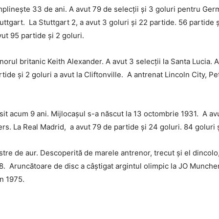
inește 33 de ani. A avut 79 de selecții și 3 goluri pentru German
tuttgart. La Stuttgart 2, a avut 3 goluri și 22 partide. 56 partide 
ut 95 partide și 2 goluri.
enorul britanic Keith Alexander. A avut 3 selecții la Santa Lucia. 
artide și 2 goluri a avut la Cliftonville. A antrenat Lincoln City
 acum 9 ani. Mijlocașul s-a născut la 13 octombrie 1931. A avut 
gers. La Real Madrid, a avut 79 de partide și 24 goluri. 84 goluri 
tre de aur. Descoperită de marele antrenor, trecut și el dincolo
8. Aruncătoare de disc a câștigat argintul olimpic la JO Munchen
n 1975.