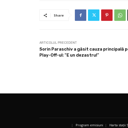
Share
ARTICOLUL PRECEDENT
Sorin Paraschiv a găsit cauza principală 
Play-Off-ul: “E un dezastru!”
|
Program emisiuni
|
Harta stații