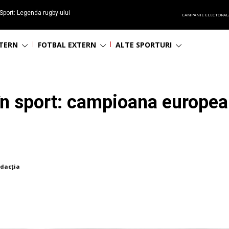
Sport: Legenda rugby-ului
CAMPANIE ELECTORAL
 împlinește 65 ani
NTERN
FOTBAL EXTERN
ALTE SPORTURI
 în sport: campioana europea
dacția