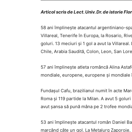
Articol scris de Lect. Univ. Dr. de istorie Fl
58 ani împlinește atacantul argentiniano-spa
Villareal, Tenerife în Europa, la Rosario, Riv
goluri. 13 meciuri și 1 gol a avut la Villareal
Chile, Arabia Saudită, Colon, Leon, San Lor
57 ani împlinește atleta româncă Alina Astafei
mondiale, europene, europene și mondiale în 
Fundașul Cafu, brazilianul numit în acte Mar
Roma și 119 partide la Milan. A avut 5 goluri 
avut șansa să pună mâna pe 2 trofee mondia
53 ani împlinește atacantul român Daniel Basto
marcând câte un gol. La Metalurg Zaporoje, a