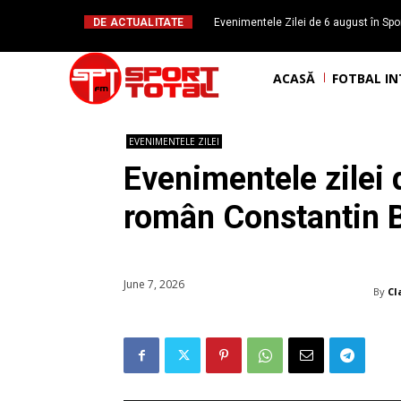
DE ACTUALITATE
Evenimentele Zilei de 6 august în Spor
Daniel Băl
ACASĂ
FOTBAL I
EVENIMENTELE ZILEI
Evenimentele zilei d
român Constantin 
June 7, 2026
By
Cl