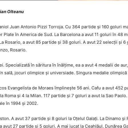
orian Olteanu
niol Juan Antonio Pizzi Torroja. Cu 364 partide și 160 goluri ma
er Plate în America de Sud. La Barcelona a avut 11 goluri în 48 me
. La Rosario, a avut 85 partide și 38 goluri. A avut 22 selecții și 
enzo, Rosario.
. Specializată în săritura în înălțime, ea a avut 4 medalii de aur
sală, jocuri olimpice și universiade. Singura medalie olimpică a
cos Evangelista de Moraes împlinește 56 ani. Cafu a avut 452 par
la Roma și 4 la Milan. 117 partide și 7 goluri a avut la Sao Paolo.
le în 1994 și 2002.
n. A avut 37 partide și 8 goluri la Oțelul Galați. La Dinamo și Po
 avut 27 partide și 5 goluri. A mai jucat la Ceahlăul, Dunărea G