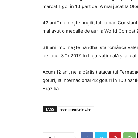
marcat 1 gol în 13 partide. A mai jucat la Gl
42 ani împlinește pugilistul român Constant
mai avut o medalie de aur la World Combat 
38 ani împlinește handbalista româncă Valent
pe locul 3 în 2017, în Liga Națională și a lu
Acum 12 ani, ne-a părăsit atacantul Fernadao.
goluri, la Internacional 42 goluri în 100 part
Brazilia.
TAGS
evenimentele zilei