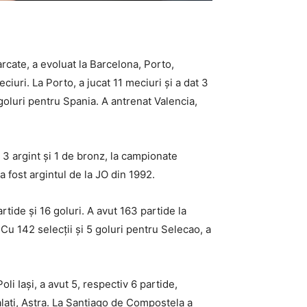
rcate, a evoluat la Barcelona, Porto,
ciuri. La Porto, a jucat 11 meciuri și a dat 3
6 goluri pentru Spania. A antrenat Valencia,
, 3 argint și 1 de bronz, la campionate
 fost argintul de la JO din 1992.
tide și 16 goluri. A avut 163 partide la
 Cu 142 selecții și 5 goluri pentru Selecao, a
li Iași, a avut 5, respectiv 6 partide,
alați, Astra. La Santiago de Compostela a