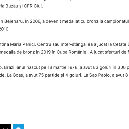
oria Buzău și CFR Cluj.
in Bejenaru. În 2006, a devenit medaliat cu bronz la campionatul
2010.
ina Maria Panici. Centru sau inter-stânga, ea a jucat la Cetate 
at medalia de bronz în 2019 în Cupa României. A jucat sferturi de 
 Brazilianul născut pe 18 martie 1978, a avut 83 goluri în 300 pa
ide. La Goas, a avut 75 partide și 4 goluri. La Sao Paolo, a avut 8