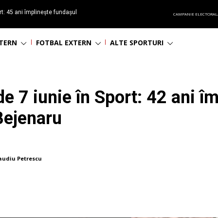
t: 45 ani împlinește fundașul
CAMPANIE ELECTORAL
așa
NTERN
FOTBAL EXTERN
ALTE SPORTURI
e 7 iunie în Sport: 42 ani îm
Bejenaru
audiu Petrescu