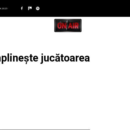
A 2025
mplinește jucătoarea