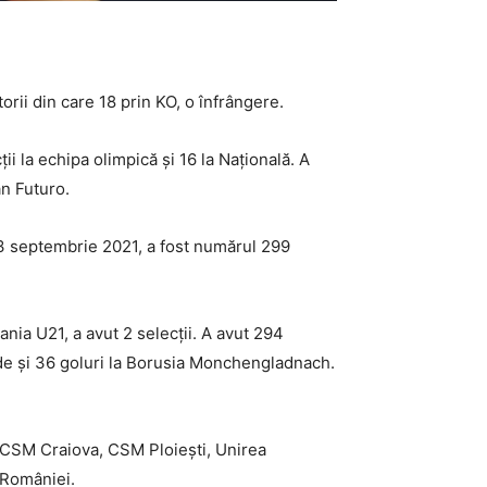
orii din care 18 prin KO, o înfrângere.
ii la echipa olimpică și 16 la Națională. A
an Futuro.
13 septembrie 2021, a fost numărul 299
nia U21, a avut 2 selecții. A avut 294
ide și 36 goluri la Borusia Monchengladnach.
 CSM Craiova, CSM Ploiești, Unirea
 României.