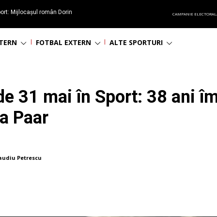
ort: Mijlocașul român Dorin
CAMPANIE ELECTORAL
60 de ani
NTERN
FOTBAL EXTERN
ALTE SPORTURI
de 31 mai în Sport: 38 ani î
na Paar
audiu Petrescu