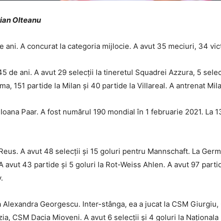
orian Olteanu
ani. A concurat la categoria mijlocie. A avut 35 meciuri, 34 vict
 de ani. A avut 29 selecții la tineretul Squadrei Azzura, 5 selecț
rma, 151 partide la Milan și 40 partide la Villareal. A antrenat Mil
-Ioana Paar. A fost numărul 190 mondial în 1 februarie 2021. La 
us. A avut 48 selecții și 15 goluri pentru Mannschaft. La Germa
A avut 43 partide și 5 goluri la Rot-Weiss Ahlen. A avut 97 part
.
a Alexandra Georgescu. Inter-stânga, ea a jucat la CSM Giurgiu,
, CSM Dacia Mioveni. A avut 6 selecții și 4 goluri la Naționala