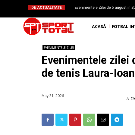
DE ACTUALITATE
Evenimentele Zilei de 5 august în Sp
Mateuț împlinește 
ACASĂ
FOTBAL I
EVENIMENTELE ZILEI
Evenimentele zilei 
de tenis Laura-Ioa
May 31, 2026
By
Cl