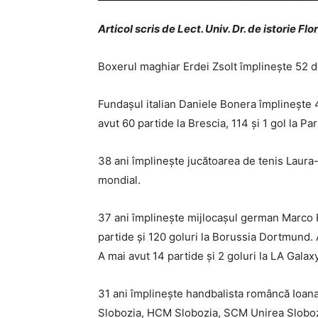
Articol scris de Lect. Univ. Dr. de istorie Fl
Boxerul maghiar Erdei Zsolt împlinește 52 de 
Fundașul italian Daniele Bonera împlinește 45
avut 60 partide la Brescia, 114 și 1 gol la Pa
38 ani împlinește jucătoarea de tenis Laura
mondial.
37 ani împlinește mijlocașul german Marco Re
partide și 120 goluri la Borussia Dortmund. 
A mai avut 14 partide și 2 goluri la LA Galaxy
31 ani împlinește handbalista româncă Ioan
Slobozia, HCM Slobozia, SCM Unirea Slobozia