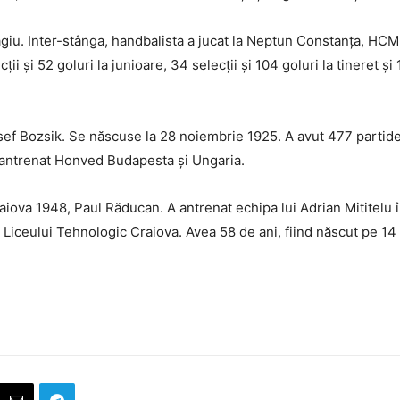
agiu. Inter-stânga, handbalista a jucat la Neptun Constanța, HC
i și 52 goluri la junioare, 34 selecții și 104 goluri la tineret și 
ef Bozsik. Se născuse la 28 noiembrie 1925. A avut 477 partide
 A antrenat Honved Budapesta și Ungaria.
aiova 1948, Paul Răducan. A antrenat echipa lui Adrian Mititelu î
l Liceului Tehnologic Craiova. Avea 58 de ani, fiind născut pe 1