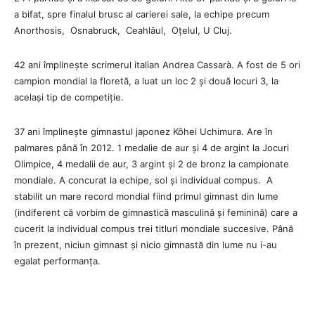
a bifat, spre finalul brusc al carierei sale, la echipe precum
Anorthosis, Osnabruck, Ceahlăul, Oțelul, U Cluj.
42 ani împlinește scrimerul italian Andrea Cassarà. A fost de 5 ori
campion mondial la floretă, a luat un loc 2 și două locuri 3, la
același tip de competiție.
37 ani împlinește gimnastul japonez Kōhei Uchimura. Are în
palmares până în 2012. 1 medalie de aur și 4 de argint la Jocuri
Olimpice, 4 medalii de aur, 3 argint și 2 de bronz la campionate
mondiale. A concurat la echipe, sol și individual compus. A
stabilit un mare record mondial fiind primul gimnast din lume
(indiferent că vorbim de gimnastică masculină și feminină) care a
cucerit la individual compus trei titluri mondiale succesive. Până
în prezent, niciun gimnast și nicio gimnastă din lume nu i-au
egalat performanța.