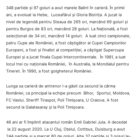
348 partide și 97 goluri a avut marele Balint în carieră. În primii
ani, a evoluat la Hebe, Luceafărul și Gloria Bistrița. A jucat la
nivel de legendă pentru Steaua de 265 ori, marcând 69 goluri și
pentru Burgos de 83 ori, marcând 28 goluri. La Națională, a fost
selecționat de 34 ori, marcând 14 goluri. A luat cinci campionate,
patru Cupe ale României, a fost câștigător al Cupei Campionilor
Europeni, a fost și finalist al competiției, a câștigat Supercupa
Europei și a jucat finala Cupei Intercontinentale. În 1981, a luat
locul trei cu naționala României, în Australia, la Mondialul pentru
Tineret. În 1990, a fost golgheterul României.
Lunga sa carieră de antrenor l-a găsit ca secund la cârma
României, ca principal la echipe precum Bihor, Sportul, Moldova,
FC Vaslui, Sheriff Tiraspol, Poli Timișoara, U Craiova. A fost
secund la Galatasaray și la Poli Timișoara.
46 ani ar fi împlinit atacantul român Emil Gabriel Jula. A decedat
la 22 august 2020. La U Cluj, Oțelul, Cottbus, Duisburg a avut
244 partide și a marcat 80 de goluri. Alte 37 partide și 3 goluri le-