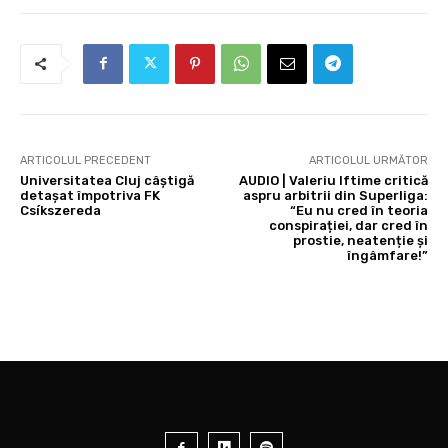
ARTICOLUL PRECEDENT
ARTICOLUL URMĂTOR
Universitatea Cluj câștigă
AUDIO | Valeriu Iftime critică
detașat împotriva FK
aspru arbitrii din Superliga:
Csíkszereda
“Eu nu cred în teoria
conspirației, dar cred în
prostie, neatenție și
îngâmfare!”