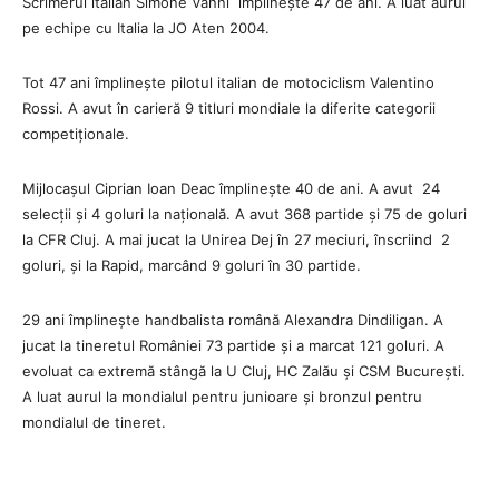
Scrimerul italian Simone Vanni împlinește 47 de ani. A luat aurul
pe echipe cu Italia la JO Aten 2004.
Tot 47 ani împlinește pilotul italian de motociclism Valentino
Rossi. A avut în carieră 9 titluri mondiale la diferite categorii
competiționale.
Mijlocașul Ciprian Ioan Deac împlinește 40 de ani. A avut 24
selecții și 4 goluri la națională. A avut 368 partide și 75 de goluri
la CFR Cluj. A mai jucat la Unirea Dej în 27 meciuri, înscriind 2
goluri, și la Rapid, marcând 9 goluri în 30 partide.
29 ani împlinește handbalista română Alexandra Dindiligan. A
jucat la tineretul României 73 partide și a marcat 121 goluri. A
evoluat ca extremă stângă la U Cluj,
HC Zalău și CSM București.
A luat aurul la mondialul pentru junioare și bronzul pentru
mondialul de tineret.