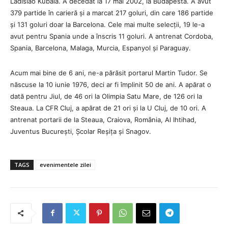
Ladislao Kubala. A decedat la 17 mai 2002, la Budapesta. A avut
379 partide în carieră și a marcat 217 goluri, din care 186 partide
și 131 goluri doar la Barcelona. Cele mai multe selecții, 19 le-a
avut pentru Spania unde a înscris 11 goluri. A antrenat Cordoba,
Spania, Barcelona, Malaga, Murcia, Espanyol și Paraguay.
Acum mai bine de 6 ani, ne-a părăsit portarul Martin Tudor. Se
născuse la 10 iunie 1976, deci ar fi împlinit 50 de ani. A apărat o
dată pentru Jiul, de 46 ori la Olimpia Satu Mare, de 126 ori la
Steaua. La CFR Cluj, a apărat de 21 ori și la U Cluj, de 10 ori. A
antrenat portarii de la Steaua, Craiova, România, Al Ihtihad,
Juventus București, Școlar Reșița și Snagov.
TAGS
evenimentele zilei