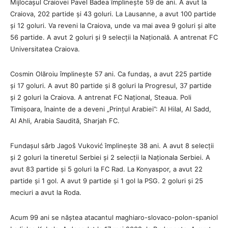
Mijlocașul Craiovei Pavel Badea împlinește 59 de ani. A avut la
Craiova, 202 partide și 43 goluri. La Lausanne, a avut 100 partide
și 12 goluri. Va reveni la Craiova, unde va mai avea 9 goluri și alte
56 partide. A avut 2 goluri și 9 selecții la Națională. A antrenat FC
Universitatea Craiova.
Cosmin Olăroiu împlinește 57 ani. Ca fundaș, a avut 225 partide
și 17 goluri. A avut 80 partide și 8 goluri la Progresul, 37 partide
și 2 goluri la Craiova. A antrenat FC Național, Steaua. Poli
Timișoara, înainte de a deveni „Prințul Arabiei”: Al Hilal, Al Sadd,
Al Ahli, Arabia Saudită, Sharjah FC.
Fundașul sârb Jagoš Vuković împlinește 38 ani. A avut 8 selecții
și 2 goluri la tineretul Serbiei și 2 selecții la Naționala Serbiei. A
avut 83 partide și 5 goluri la FC Rad. La Konyaspor, a avut 22
partide și 1 gol. A avut 9 partide și 1 gol la PSG. 2 goluri și 25
meciuri a avut la Roda.
Acum 99 ani se năștea atacantul maghiaro-slovaco-polon-spaniol