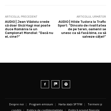
ARTICOLUL PRECEDENT
ARTICOLUL URMĂTOR
AUDIO | Jean Vlădoiu crede
AUDIO | Hilde Tudora la Trafic
că doar Gică Hagi mai poate
Sport: “Dincolo de rivalitatea
duce România la un
de pe teren, oamenii se
Campionat Mondial: ”Dacă nu
unesc ca să facă bine, ca să
el, cine?”
salveze căței!”
Despre noi
|
Program emisiuni
|
Harta stații SPTFM
|
Termeni și
condiții
|
Politica de confidențialitate
|
Politică privind fișierele