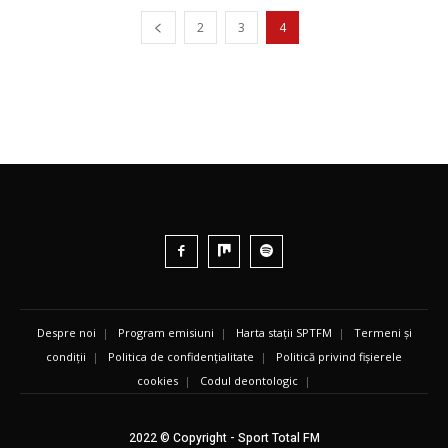
2
3
4
Despre noi
|
Program emisiuni
|
Harta stații SPTFM
|
Termeni și
condiții
|
Politica de confidențialitate
|
Politică privind fișierele
cookies
|
Codul deontologic
|
2022 © Copyright - Sport Total FM