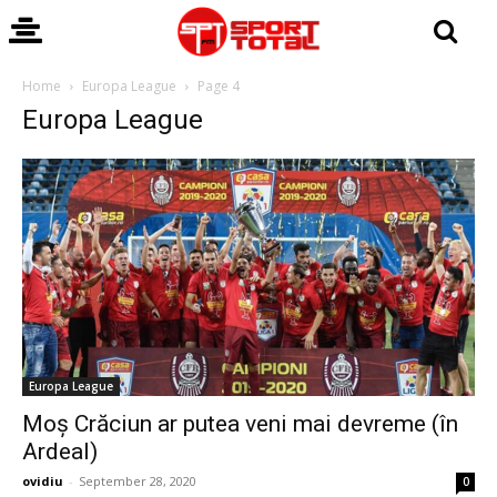
Home
Europa League
Page 4
Europa League
Europa League
Moș Crăciun ar putea veni mai devreme (în
Ardeal)
ovidiu
-
September 28, 2020
0