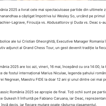
nia 2025 a livrat cele mai spectaculoase partide din ultimele 
gnanandhaa a câștigat împotriva lui Wesley So, urcând pe primul
 Vachier-Lagrave, Firouzja vs. Abdusattorov și Duda vs. Deac s-a
mbolice ale lui Cristian Gheorghită, Executive Manager Romania î
iv adjunct al Grand Chess Tour, un gest devenit tradiție la fie
nia 2025 are loc azi, vineri, 16 mai, începând cu ora 14:00, la
ate de fostul internațional Marius Niculae, legenda șahului româ
i Negrean, Maestru FIDE la doar 12 ani și unul dintre cei mai pro
ssic România 2025 se apropie de final. Toți ochii sunt pe parti
e Gukesh îl înfruntă pe Fabiano Caruana, iar Deac, reprezentantu
 încă decis, iar fiecare mutare poate răsturna clasamentul.