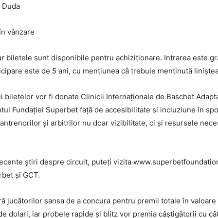
f Duda
 în vânzare
ar biletele sunt disponibile pentru achiziționare. Intrarea este g
ticipare este de 5 ani, cu mențiunea că trebuie menținută liniște
i biletelor vor fi donate Clinicii Internaționale de Baschet Adapt
l Fundației Superbet față de accesibilitate și incluziune în spor
 antrenorilor și arbitrilor nu doar vizibilitate, ci și resursele ne
 recente știri despre circuit, puteți vizita www.superbetfounda
rbet și GCT.
ă jucătorilor șansa de a concura pentru premii totale în valoare 
dolari, iar probele rapide și blitz vor premia câștigătorii cu cât