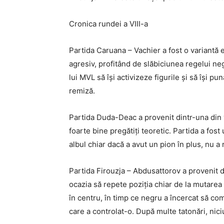
Cronica rundei a VIII-a
Partida Caruana – Vachier a fost o variantă 
agresiv, profitând de slăbiciunea regelui ne
lui MVL să își activizeze figurile și să își p
remiză.
Partida Duda-Deac a provenit dintr-una din v
foarte bine pregătiți teoretic. Partida a fost 
albul chiar dacă a avut un pion în plus, nu a 
Partida Firouzja – Abdusattorov a provenit d
ocazia să repete poziția chiar de la mutarea 
în centru, în timp ce negru a încercat să co
care a controlat-o. După multe tatonări, nici