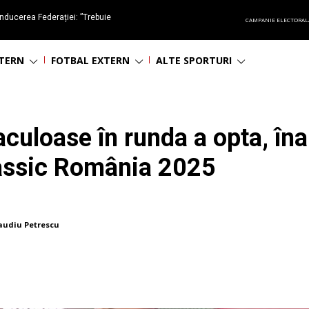
nducerea Federației: ”Trebuie
CAMPANIE ELECTORAL
oluționa fotbalul românesc
NTERN
FOTBAL EXTERN
ALTE SPORTURI
aculoase în runda a opta, îna
assic România 2025
audiu Petrescu