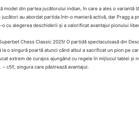
model din partea jucătorului indian, în care a ales o variantă tă
 jucători au abordat partida într-o manieră activă, dar Pragg a pro
-o cu alegerea deschiderii și a valorificat avantajul pionului libe
 Superbet Chess Classic 2025! O partidă spectaculoasă din Desc
 la o singură poartă atunci când albul a sacrificat un pion pe ca
cat extrem de curajos ajungând cu regele în mijlocul tablei și nu
– c5!!, singura care păstrează avantajul.