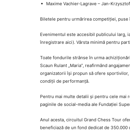
Maxime Vachier-Lagrave – Jan-Krzyszto
Biletele pentru urmărirea competiției, puse
Evenimentul este accesibil publicului larg, i
înregistrare aici). Vârsta minimă pentru par
Toate fondurile strânse în urma achiziționări
Scaun Rulant „Maria”, reafirmând angajamentu
organizatorii își propun să ofere sportivilor,
condiții de performanță.
Pentru mai multe detalii și pentru cele mai
paginile de social-media ale Fundației Supe
Anul acesta, circuitul Grand Chess Tour ofer
beneficiază de un fond dedicat de 350.000 de 