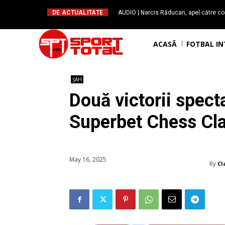
DE ACTUALITATE
AUDIO | Narcis Răducan, apel către co
spus stop!”. Măsurile care pot rev
ACASĂ
FOTBAL I
ȘAH
Două victorii spect
Superbet Chess Cl
May 16, 2025
By
Cl