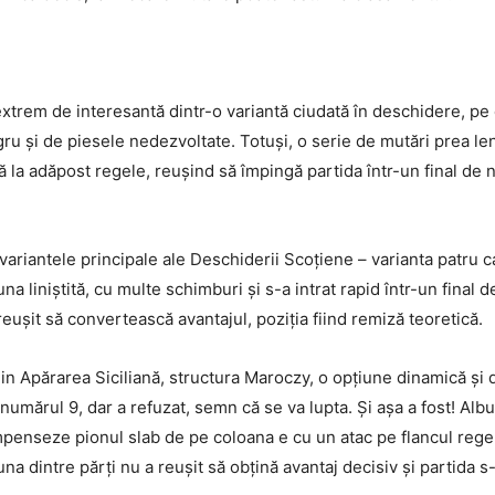
extrem de interesantă dintr-o variantă ciudată în deschidere, pe 
gru și de piesele nedezvoltate. Totuși, o serie de mutări prea l
ună la adăpost regele, reușind să împingă partida într-un final de n
ariantele principale ale Deschiderii Scoțiene – varianta patru ca
una liniștită, cu multe schimburi și s-a intrat rapid într-un final d
reușit să convertească avantajul, poziția fiind remiză teoretică.
in Apărarea Siciliană, structura Maroczy, o opțiune dinamică și d
numărul 9, dar a refuzat, semn că se va lupta. Și așa a fost! Albul
mpenseze pionul slab de pe coloana e cu un atac pe flancul regel
una dintre părți nu a reușit să obțină avantaj decisiv și partida s