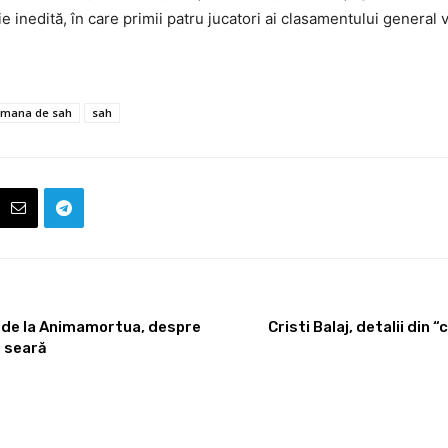
rie inedită, în care primii patru jucatori ai clasamentului general
omana de sah
sah
i, de la Animamortua, despre
Cristi Balaj, detalii din 
i seară