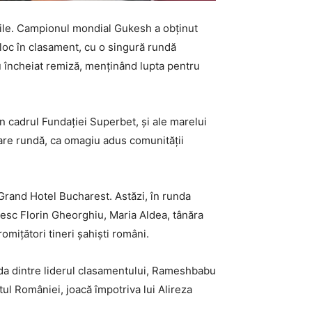
zile. Campionul mondial Gukesh a obținut
 loc în clasament, cu o singură rundă
u încheiat remiză, menținând lupta pentru
n cadrul Fundației Superbet, și ale marelui
care rundă, ca omagiu adus comunității
 Grand Hotel Bucharest. Astăzi, în runda
nesc Florin Gheorghiu, Maria Aldea, tânăra
mițători tineri șahiști români.
da dintre liderul clasamentului, Rameshbabu
l României, joacă împotriva lui Alireza