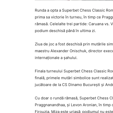
Runda a opta a Superbet Chess Classic Româ
prima sa victorie în turneu, în timp ce Prag
rămasă. Celelalte trei partide: Caruana vs.
podium deschisă până în ultima zi.
Ziua de joc a fost deschisă prin mutările si
maestru Alexander Onischuk, director execut
internaționale a șahului.
Finala turneului Superbet Chess Classic Româ
finală, primele mutări simbolice sunt realiz
jucătoare de la CS Dinamo București și Andre
Cu doar o rundă rămasă, Superbet Chess Cla
Praggnanandhaa, și Levon Aronian, în timp c
Firouzja. Miza este uriașă: podiumul nu este