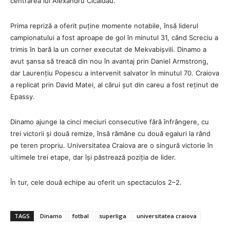
centrarea lui Alexandru Cicâldău.
Prima repriză a oferit puține momente notabile, însă liderul
campionatului a fost aproape de gol în minutul 31, când Screciu a
trimis în bară la un corner executat de Mekvabișvili. Dinamo a
avut șansa să treacă din nou în avantaj prin Daniel Armstrong,
dar Laurențiu Popescu a intervenit salvator în minutul 70. Craiova
a replicat prin David Matei, al cărui șut din careu a fost reținut de
Epassy.
Dinamo ajunge la cinci meciuri consecutive fără înfrângere, cu
trei victorii și două remize, însă rămâne cu două egaluri la rând
pe teren propriu. Universitatea Craiova are o singură victorie în
ultimele trei etape, dar își păstrează poziția de lider.
În tur, cele două echipe au oferit un spectaculos 2–2.
TAGS
Dinamo
fotbal
superliga
universitatea craiova