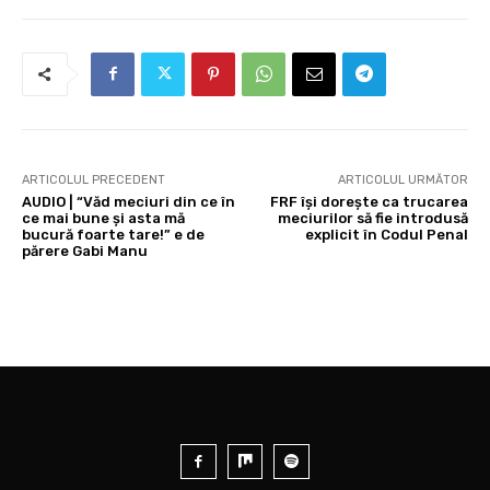
ARTICOLUL PRECEDENT
ARTICOLUL URMĂTOR
AUDIO | “Văd meciuri din ce în
FRF își dorește ca trucarea
ce mai bune și asta mă
meciurilor să fie introdusă
bucură foarte tare!” e de
explicit în Codul Penal
părere Gabi Manu