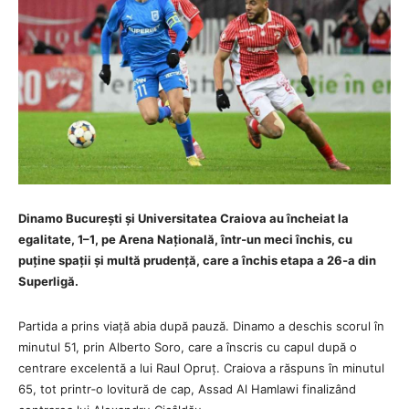
Dinamo București și Universitatea Craiova au încheiat la
egalitate, 1–1, pe Arena Națională, într‑un meci închis, cu
puține spații și multă prudență, care a închis etapa a 26‑a din
Superligă.
Partida a prins viață abia după pauză. Dinamo a deschis scorul în
minutul 51, prin Alberto Soro, care a înscris cu capul după o
centrare excelentă a lui Raul Opruț. Craiova a răspuns în minutul
65, tot printr‑o lovitură de cap, Assad Al Hamlawi finalizând