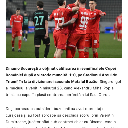
Dinamo București a obținut calificarea în semifinalele Cupei
României după o victorie muncită, 1–0, pe Stadionul Arcul de
Triumf, în fața divizionarei secunde Metalul Buzău.
Singurul gol
al meciului a venit în minutul 26, când Alexandru Mihai Pop a
trimis cu capul în plasă centrarea perfectă a lui Raul Opruț.
Deși porneau ca outsideri, buzoienii au avut o prestație
curajoasă și au fost aproape să deschidă scorul prin Valentin
Dumitrache, jucător aflat sub contract chiar cu Dinamo, care a