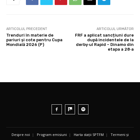
ARTICOLUL PRECEDENT
ARTICOLUL URMĂTOR
Trenduri în materie de
FRF a aplicat sancțiuni dure
pariuri și cote pentru Cupa
după incidentele de la
Mondială 2026 (P)
derby‑ul Rapid – Dinamo din
etapa a 28‑a
Despre noi
|
Program emisiuni
|
Harta stații SPTFM
|
Termeni și