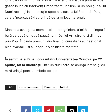
lovit bara în minutul 16. Portarul Alexandru Roșca a ținut echipa
gazdă în joc cu intervenții importante, inclusiv la un nou șut al lui
Dumitrache și la o execuție spectaculoasă a lui Florentin Puiu,
care a încercat să-l surprindă de la mijlocul terenului.
Dinamo a avut și ea momentele ei de ghinion, trimițând mingea în
bară de două ori după pauză, prin Daniel Armstrong și din nou
prin Pop. În ciuda presiunii din final, bucureștenii au gestionat
bine avantajul și au obținut o calificare meritată.
În semifinale, Dinamo va întâlni Universitatea Craiova, pe 22
aprilie, tot la București
, într-un duel care se anunță intens și cu
miză uriașă pentru ambele echipe.
TAGS
cupa romaniei
Dinamo
fotbal