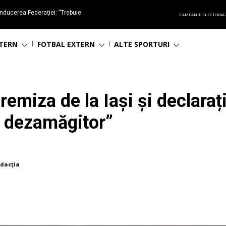
nducerea Federației: ”Trebuie
CAMPANIE ELECTORAL
oluționa fotbalul românesc
NTERN
FOTBAL EXTERN
ALTE SPORTURI
 remiza de la Iași și declara
e dezamăgitor”
dacția