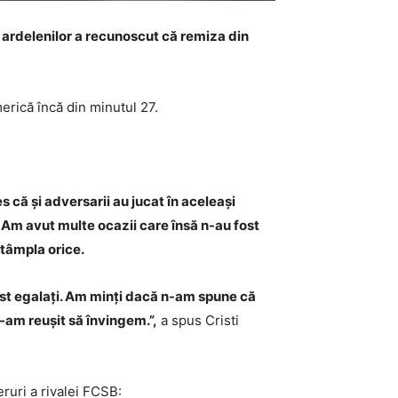
ele ardelenilor a recunoscut că remiza din
erică încă din minutul 27.
 că și adversarii au jucat în aceleași
. Am avut multe ocazii care însă n-au fost
ntâmpla orice.
fost egalați. Am minți dacă n-am spune că
-am reușit să învingem.”,
a spus Cristi
eruri a rivalei FCSB: