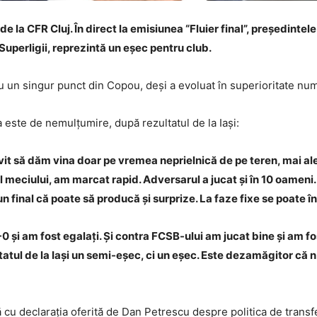
 de la CFR Cluj. În direct la emisiunea “Fluier final”, președint
 Superligii, reprezintă un eșec pentru club.
 un singur punct din Copou, deși a evoluat în superioritate num
a este de nemulțumire, după rezultatul de la Iași:
vit să dăm vina doar pe vremea neprielnică de pe teren, mai ales
tul meciului, am marcat rapid. Adversarul a jucat și în 10 oameni
un final că poate să producă și surprize. La faze fixe se poate î
1-0 și am fost egalați. Și contra FCSB-ului am jucat bine și am 
tul de la Iași un semi-eșec, ci un eșec. Este dezamăgitor că n
ră cu declarația oferită de Dan Petrescu despre politica de transf