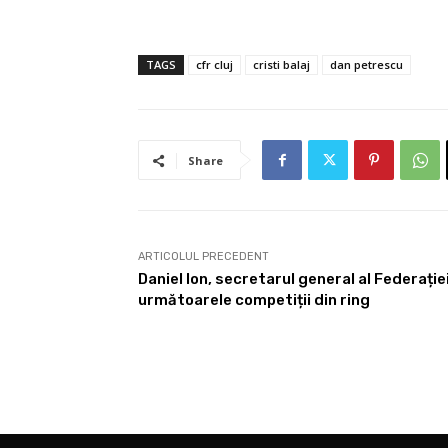
TAGS
cfr cluj
cristi balaj
dan petrescu
Share
ARTICOLUL PRECEDENT
Daniel Ion, secretarul general al Federați
următoarele competiții din ring