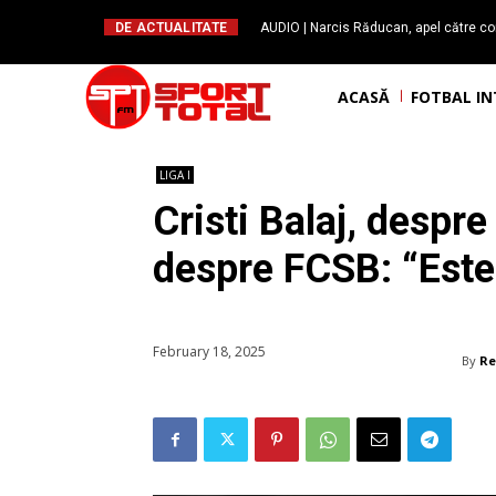
DE ACTUALITATE
AUDIO | Narcis Răducan, apel către co
spus stop!”. Măsurile care pot rev
ACASĂ
FOTBAL I
LIGA I
Cristi Balaj, despre
despre FCSB: “Est
February 18, 2025
By
Re