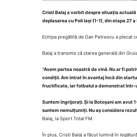
Cristi Balaj a vorbit despre situația actuală
deplasarea cu Poli Iași (1-1), din etapa 27 a
Echipa pregătită de Dan Petrescu a plecat cu
Balaj a transmis că starea generală din Grui
“Avem partea noastră de vină. Nu ar fi potri
condiții. Am intrat în avantaj încă din star
fructificate, iar fotbalul a demonstrat într-
Suntem îngrijorați. Și la Botoșani am avut 
suntem nemulțumiți. Nu aș considera rezulta
Balaj, la Sport Total FM.
În plus, Cristi Balaj a făcut lumină în legătu