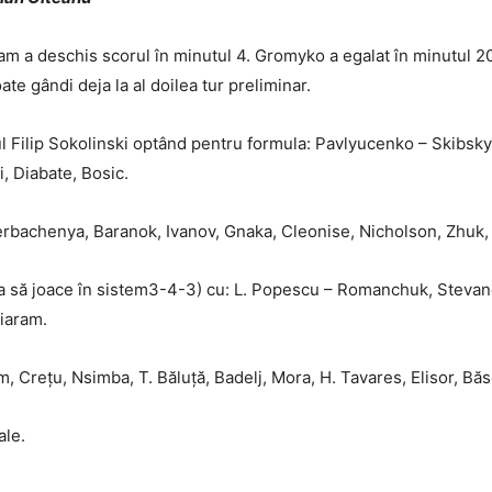
am a deschis scorul în minutul 4. Gromyko a egalat în minutul 20
te gândi deja la al doilea tur preliminar.
ul Filip Sokolinski optând pentru formula: Pavlyucenko – Skibsk
 Diabate, Bosic.
erbachenya, Baranok, Ivanov, Gnaka, Cleonise, Nicholson, Zhuk,
va să joace în sistem3-4-3) cu: L. Popescu – Romanchuk, Stevano
iaram.
im, Crețu, Nsimba, T. Băluță, Badelj, Mora, H. Tavares, Elisor, B
ale.