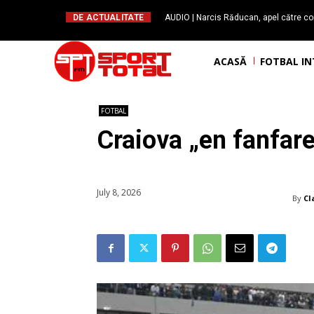
DE ACTUALITATE
AUDIO | Narcis Răducan, apel către co
spus stop!”. Măsurile care pot rev
ACASĂ
FOTBAL I
FOTBAL
Craiova „en fanfar
July 8, 2026
By
Cl