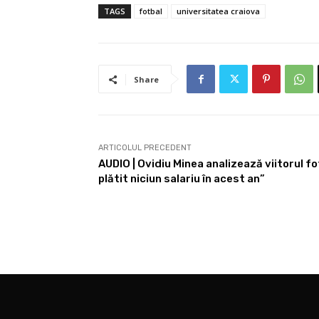
TAGS
fotbal
universitatea craiova
Share
ARTICOLUL PRECEDENT
AUDIO | Ovidiu Minea analizează viitorul fo
plătit niciun salariu în acest an”