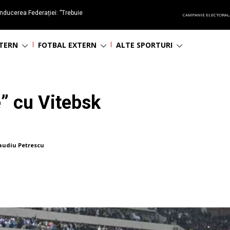
nducerea Federației: ”Trebuie
CAMPANIE ELECTORAL
oluționa fotbalul românesc
NTERN
FOTBAL EXTERN
ALTE SPORTURI
e” cu Vitebsk
audiu Petrescu