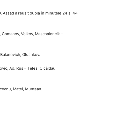
. Assad a reușit dubla în minutele 24 și 44.
y, Gomanov, Volkov, Maschalencik –
 Balanovich, Glushkov.
vic, Ad. Rus – Teles, Cicâldău,
ăsceanu, Matei, Muntean.