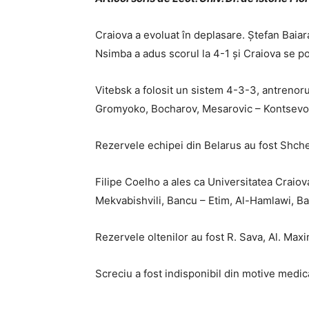
Craiova a evoluat în deplasare. Ștefan Baiar
Nsimba a adus scorul la 4-1 și Craiova se poa
Vitebsk a folosit un sistem 4-3-3, antrenor
Gromyoko, Bocharov, Mesarovic – Kontsevoi,
Rezervele echipei din Belarus au fost Shch
Filipe Coelho a ales ca Universitatea Craio
Mekvabishvili, Bancu – Etim, Al-Hamlawi, Ba
Rezervele oltenilor au fost R. Sava, Al. Max
Screciu a fost indisponibil din motive medic