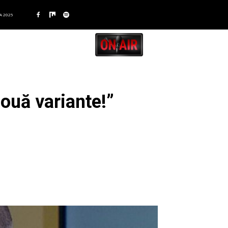
A 2025
două variante!”