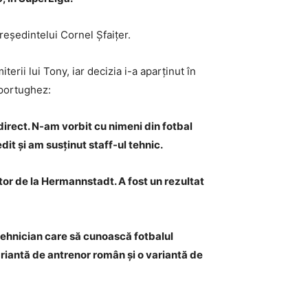
reședintelui Cornel Șfaițer.
erii lui Tony, iar decizia i-a aparținut în
 portughez:
direct. N-am vorbit cu nimeni din fotbal
it și am susținut staff-ul tehnic.
tor de la Hermannstadt. A fost un rezultat
 tehnician care să cunoască fotbalul
ariantă de antrenor român și o variantă de