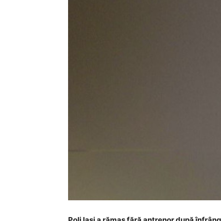
Poli Iași a rămas fără antrenor după înfrân