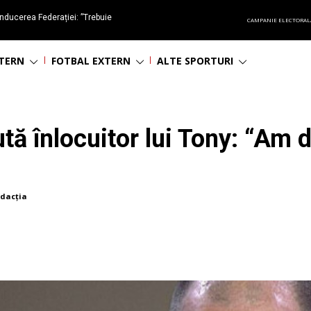
nducerea Federației: ”Trebuie
CAMPANIE ELECTORAL
oluționa fotbalul românesc
NTERN
FOTBAL EXTERN
ALTE SPORTURI
ută înlocuitor lui Tony: “Am 
dacția