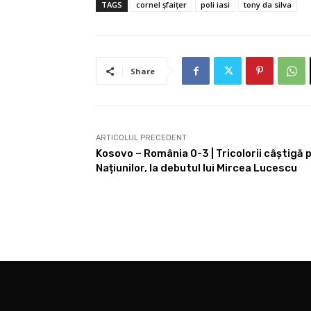
TAGS
cornel șfaițer
poli iasi
tony da silva
Share
ARTICOLUL PRECEDENT
Kosovo – România 0-3 | Tricolorii câștigă 
Națiunilor, la debutul lui Mircea Lucescu