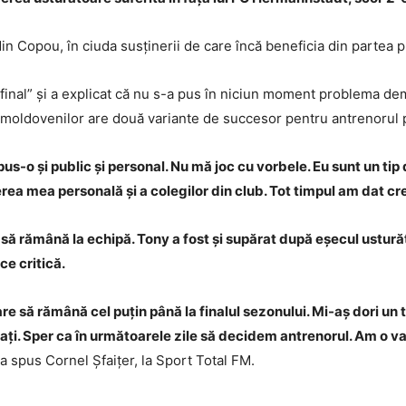
in Copou, în ciuda susținerii de care încă beneficia din partea p
r final” și a explicat că nu s-a pus în niciun moment problema demit
ul moldovenilor are două variante de succesor pentru antrenorul
s-o și public și personal. Nu mă joc cu vorbele. Eu sunt un tip 
ea mea personală și a colegilor din club. Tot timpul am dat cred
g să rămână la echipă. Tony a fost și supărat după eșecul ustură
ce critică.
re să rămână cel puțin până la finalul sezonului. Mi-aș dori un
rsați. Sper ca în următoarele zile să decidem antrenorul. Am o v
 a spus Cornel Șfaițer, la Sport Total FM.