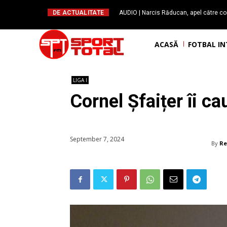
DE ACTUALITATE
AUDIO | Narcis Răducan, apel către co
spus stop!”. Măsurile care pot rev
ACASĂ
FOTBAL I
LIGA I
Cornel Șfaițer îi ca
September 7, 2024
By
Re