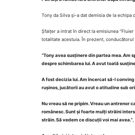
Tony da Silva și-a dat demisia de la echipa d
Șfaițer a intrat în direct la emisiunea “Fluie
totalitate acestuia. În prezent, conducător
“Tony avea susținere din partea mea. Am spu
despre schimbarea lui. A avut toată susținer
A fost decizia lui. Am încercat să-l convin
rușinos, jucătorii au avut o atitudine sub ori
Nu vreau să ne pripim. Vreau un antrenor ca
românesc. Sunt și foarte mulți străini inte
străin. Să vedem ce discuții voi mai avea.”
,