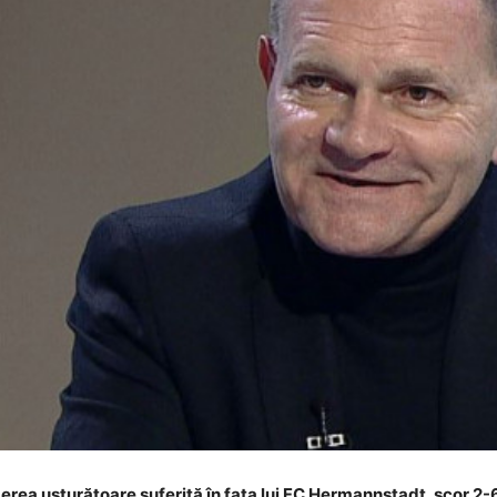
gerea usturătoare suferită în fața lui FC Hermannstadt, scor 2-6