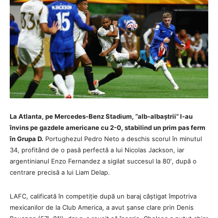
La Atlanta, pe Mercedes-Benz Stadium, “alb-albaștrii” l-au
învins pe gazdele americane cu 2-0, stabilind un prim pas ferm
în Grupa D.
Portughezul Pedro Neto a deschis scorul în minutul
34, profitând de o pasă perfectă a lui Nicolas Jackson, iar
argentinianul Enzo Fernandez a sigilat succesul la 80′, după o
centrare precisă a lui Liam Delap.
LAFC, calificată în competiție după un baraj câștigat împotriva
mexicanilor de la Club America, a avut șanse clare prin Denis