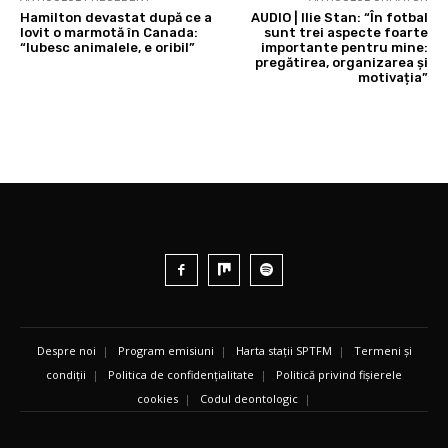
Hamilton devastat după ce a
AUDIO | Ilie Stan: “În fotbal
lovit o marmotă în Canada:
sunt trei aspecte foarte
“Iubesc animalele, e oribil”
importante pentru mine:
pregătirea, organizarea și
motivația”
Despre noi
|
Program emisiuni
|
Harta stații SPTFM
|
Termeni și
condiții
|
Politica de confidențialitate
|
Politică privind fișierele
cookies
|
Codul deontologic
|