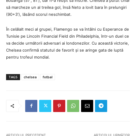
Bouanga (57′, 81′), dar n-a reușit să înscrie. Chelsea a putut chiar
să marcheze un al treilea gol, însă Neto a lovit bara în prelungiri
(90+3′), lăsând scorul neschimbat.
În celălalt meci al grupei, Flamengo se va întâlni cu Esperance de
Tunisie pe Lincoln Financial Field din Philadelphia, într-un duel ce
va decide următorii adversari ai londonezilor. Cu această victorie,
Chelsea confirmă statutul de favorit și se aringe gata de luptă
pentru trofeul mondial.
TAGS
chelsea
fotbal
ARTICOLUL PRECEDENT
ARTICOLUL URMĂTOR