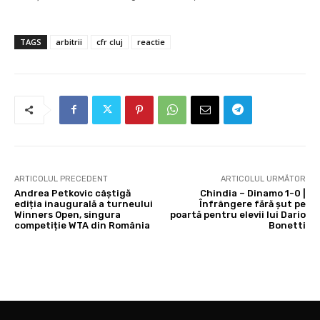
TAGS
arbitrii
cfr cluj
reactie
ARTICOLUL PRECEDENT
ARTICOLUL URMĂTOR
Andrea Petkovic câștigă
Chindia – Dinamo 1-0 |
ediția inaugurală a turneului
Înfrângere fără șut pe
Winners Open, singura
poartă pentru elevii lui Dario
competiție WTA din România
Bonetti