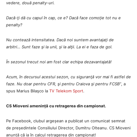
vedere, două penalty-uri.
Dacă-ţi dă cu capul în cap, ce e? Dacă face comoţie tot nu e
penalty?
Nu contează intensitatea. Dacă noi suntem avantajaţi de
arbitri… Sunt faze şi la unii, şi la alţii. La ei e faza de gol.
În sezonul trecut noi am fost clar echipa dezavantajată!
Acum, în decursul acestui sezon, cu siguranţă vor mai fi astfel de
faze. Nu doar pentru CFR, şi pentru Craiova şi pentru FCSB”
, a
spus Marius Bilaşco la
TV Telekom Sport
.
CS Mioveni amenință cu retragerea din campionat.
Pe Facebook, clubul argeșean a publicat un comunicat semnat
de președintele Consiliului Director, Dumitru Olteanu. CS Mioveni
anunță că ia în calcul retragerea din campionat!