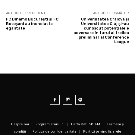
ARTICOLUL PRECEDENT
ARTICOLUL URMĂTOR
FC Dinamo București și FC
Universitatea Craiova și
Botoșani au încheiat la
Universitatea Cluj și-au
egalitate
cunoscut potențialele
adversare în turul al treilea
preliminar al Conference
League
Despre noi
|
Program emisiuni
|
Harta stații SPTFM
|
Termeni și
condiții
|
Politica de confidențialitate
|
Politică privind fișierele