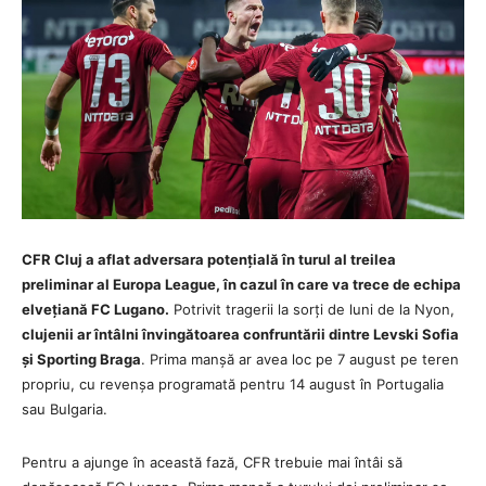
CFR Cluj a aflat adversara potențială în turul al treilea
preliminar al Europa League, în cazul în care va trece de echipa
elvețiană FC Lugano.
Potrivit tragerii la sorți de luni de la Nyon,
clujenii ar întâlni învingătoarea confruntării dintre Levski Sofia
și Sporting Braga
. Prima manșă ar avea loc pe 7 august pe teren
propriu, cu revenșa programată pentru 14 august în Portugalia
sau Bulgaria.
Pentru a ajunge în această fază, CFR trebuie mai întâi să