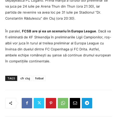
depășească FC Lugano. Prima manșă a turului doi preliminar se
va juca pe 24 iulie pe Arena Thun din Thun (ora 21:30), iar
partida de revenire va avea loc pe 31 iulie pe Stadionul “Dr.
Constantin Rădulescu” din Cluj (ora 20:30).
În paralel,
FCSB are și ea un scenariu în Europa League
. Dacă va
fi eliminată de KF Shkendija în preliminariile Ligii Campionilor, roș-
albii vor juca în turul al treilea preliminar al Europa League cu
învinsa din duelul dintre FC Copenhaga și FC Drita. Astfel,
ambele echipe românești au șanse să continue drumul european
în competițiile continentale.
TAGS
cfr cluj
fotbal