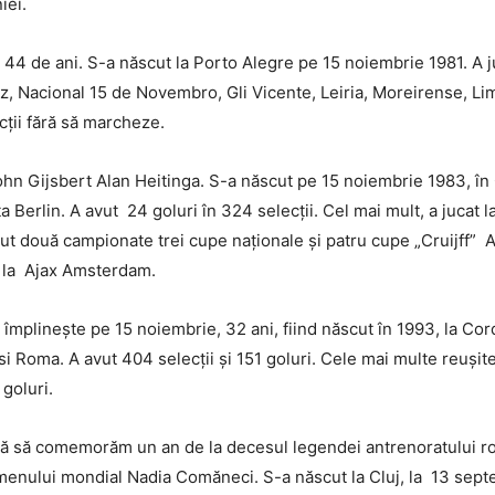
iei.
4 de ani. S-a născut la Porto Alegre pe 15 noiembrie 1981. A ju
z, Nacional 15 de Novembro, Gli Vicente, Leiria, Moreirense, Lim
cții fără să marcheze.
ohn Gijsbert Alan Heitinga. S-a născut pe 15 noiembrie 1983, în
 Berlin. A avut 24 goluri în 324 selecții. Cel mai mult, a jucat la
avut două campionate trei cupe naționale și patru cupe „Cruijff” A
t la Ajax Amsterdam.
împlinește pe 15 noiembrie, 32 ani, fiind născut în 1993, la Cor
i Roma. A avut 404 selecții și 151 goluri. Cele mai multe reușite
goluri.
ră să comemorăm un an de la decesul legendei antrenoratului ro
menului mondial Nadia Comăneci. S-a născut la Cluj, la 13 sept