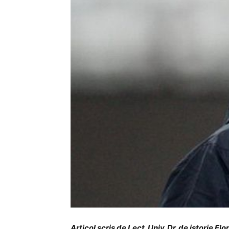
Articol
scris de Lect. Univ. Dr. de istorie Fl