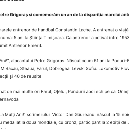
Petre Grigoraș și comemorăm un an de la dispariția marelui ant
marele antrenor de handbal Constantin Lache. A antrenat o viață 
 numai 5 ani la Știința Timișoara. Ca antrenor a activat între 195
numit Antrenor Emerit.
 Ani!”, atacantului Petre Grigoraș. Născut acum 61 ani la Poduri-
M Bacău, Steaua, Farul, Dobrogea, Levski Sofia. Lokomotiv Plovd
ecții și 40 de reușite.
nat de mai multe ori Farul, Oțelul, Pandurii apoi echipe ca Oneșt
Cernavodă.
a „La Mulți Ani!” scrimerului Victor Dan Găureanu, născut la 15 noi
u medaliat la două mondiale, cu bronz, participant la 2 ediții de