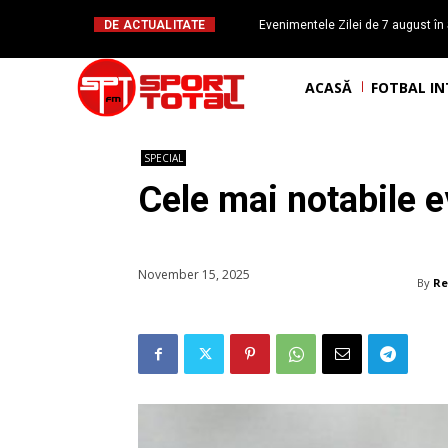
DE ACTUALITATE
Evenimentele Zilei de 7 august în 
românesc Octavian Morariu
ACASĂ
FOTBAL I
SPECIAL
Cele mai notabile e
November 15, 2025
By
Re