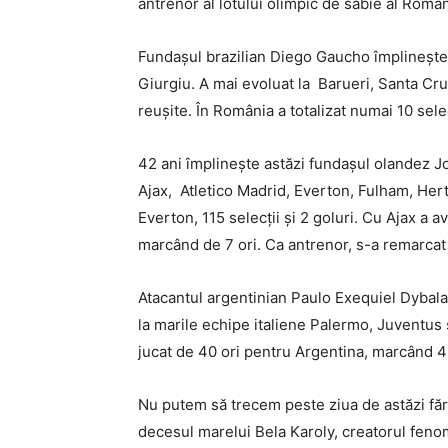
antrenor al lotului olimpic de sabie al Român
Fundașul brazilian Diego Gaucho împlinește 4
Giurgiu. A mai evoluat la Barueri, Santa Cru
reușite. În România a totalizat numai 10 sele
42 ani împlinește astăzi fundașul olandez J
Ajax, Atletico Madrid, Everton, Fulham, Herta
Everton, 115 selecții și 2 goluri. Cu Ajax a 
marcând de 7 ori. Ca antrenor, s-a remarca
Atacantul argentinian Paulo Exequiel Dybala 
la marile echipe italiene Palermo, Juventus s
jucat de 40 ori pentru Argentina, marcând 4 
Nu putem să trecem peste ziua de astăzi fă
decesul marelui Bela Karoly, creatorul feno