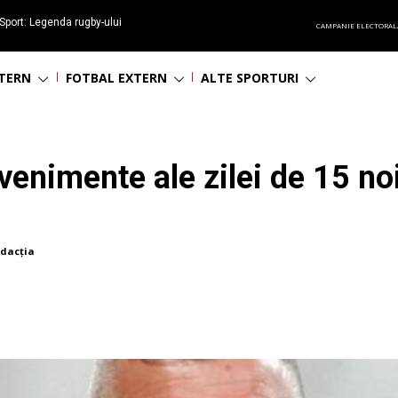
Sport: Legenda rugby-ului
CAMPANIE ELECTORAL
 împlinește 65 ani
NTERN
FOTBAL EXTERN
ALTE SPORTURI
venimente ale zilei de 15 no
dacția