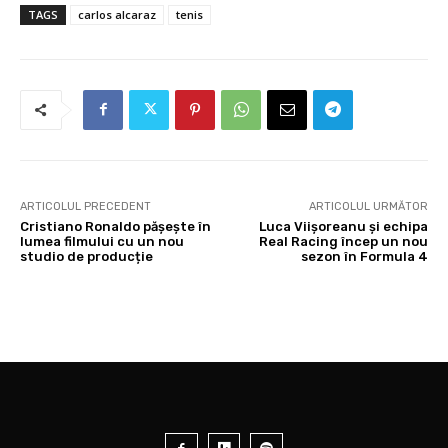
TAGS
carlos alcaraz
tenis
ARTICOLUL PRECEDENT
ARTICOLUL URMĂTOR
Cristiano Ronaldo pășește în
Luca Viișoreanu și echipa
lumea filmului cu un nou
Real Racing încep un nou
studio de producție
sezon în Formula 4