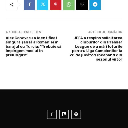
ARTICOLUL PRECEDENT
ARTICOLUL URMĂTOR
Alex Conovaru a identificat
UEFA a respins solicitarea
singura șansă a României în
cluburilor din Premier
barajul cu Turcia: “Trebuie să
League de a mări loturile
împingem meciul în
pentru Liga Campionilor la
prelungiri!”
28 de jucători începând din
sezonul viitor