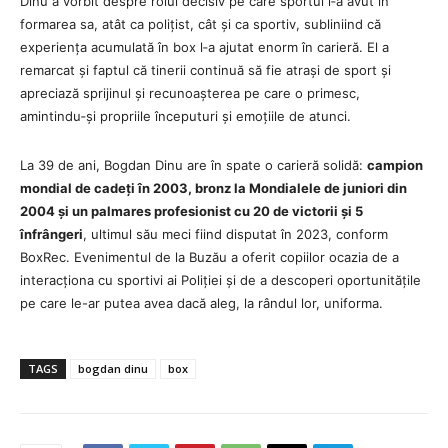
Dinu a vorbit despre rolul decisiv pe care sportul l‑a avut în
formarea sa, atât ca polițist, cât și ca sportiv, subliniind că
experiența acumulată în box l‑a ajutat enorm în carieră. El a
remarcat și faptul că tinerii continuă să fie atrași de sport și
apreciază sprijinul și recunoașterea pe care o primesc,
amintindu‑și propriile începuturi și emoțiile de atunci.
La 39 de ani, Bogdan Dinu are în spate o carieră solidă:
campion
mondial de cadeți în 2003, bronz la Mondialele de juniori din
2004 și un palmares profesionist cu 20 de victorii și 5
înfrângeri
, ultimul său meci fiind disputat în 2023, conform
BoxRec. Evenimentul de la Buzău a oferit copiilor ocazia de a
interacționa cu sportivi ai Poliției și de a descoperi oportunitățile
pe care le-ar putea avea dacă aleg, la rândul lor, uniforma.
TAGS
bogdan dinu
box