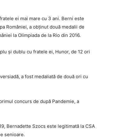
 fratele ei mai mare cu 3 ani. Berni este
a României, a obținut două medalii de
âniei la Olimpiada de la Rio din 2016.
lu și dublu cu fratele ei, Hunor, de 12 ori
iversiadă, a fost medaliată de două ori cu
la primul concurs de după Pandemie, a
2019, Bernadette Szocs este legitimată la CSA
de senioare.