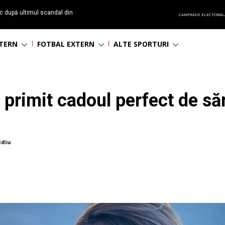
c după ultimul scandal din
CAMPANIE ELECTORAL
t echipă satelit”
NTERN
FOTBAL EXTERN
ALTE SPORTURI
primit cadoul perfect de săr
idiu