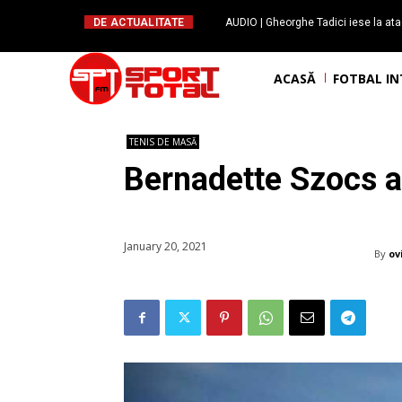
DE ACTUALITATE
AUDIO | Gheorghe Tadici iese la ata
handbal: ”Rapid și-a făcu
ACASĂ
FOTBAL I
TENIS DE MASĂ
Bernadette Szocs a 
January 20, 2021
By
ov