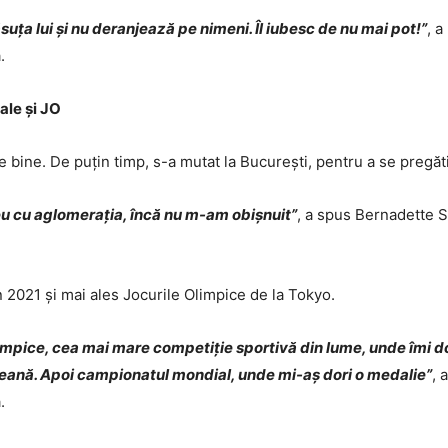
suța lui și nu deranjează pe nimeni. Îl iubesc de nu mai pot!”
, 
.
ale și JO
e bine. De puțin timp, s-a mutat la București, pentru a se pregăti
reu cu aglomerația, încă nu m-am obișnuit”
, a spus Bernadette 
 2021 și mai ales Jocurile Olimpice de la Tokyo.
Olimpice, cea mai mare competiție sportivă din lume, unde îmi
eană. Apoi campionatul mondial, unde mi-aș dori o medalie”
, 
.