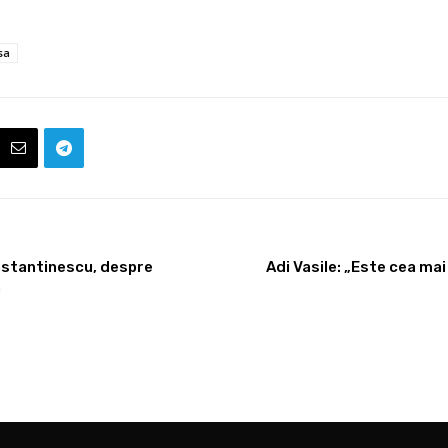
sa
nstantinescu, despre
Adi Vasile: „Este cea mai
n