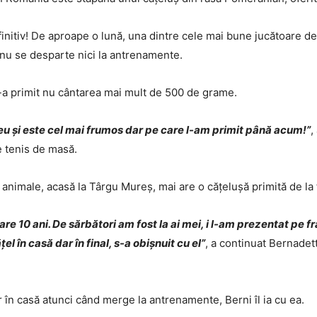
finitiv! De aproape o lună, una dintre cele mai bune jucătoare 
nu se desparte nici la antrenamente.
l-a primit nu cântarea mai mult de 500 de grame.
eu și este cel mai frumos dar pe care l-am primit până acum!”
,
 tenis de masă.
nimale, acasă la Târgu Mureș, mai are o cățelușă primită de la fr
re 10 ani. De sărbători am fost la ai mei, i l-am prezentat pe fr
el în casă dar în final, s-a obișnuit cu el”
, a continuat Bernade
ur în casă atunci când merge la antrenamente, Berni îl ia cu ea.