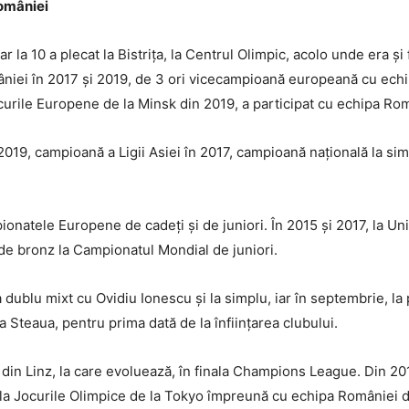
omâniei
ar la 10 a plecat la Bistrița, la Centrul Olimpic, acolo unde era și
ei în 2017 și 2019, de 3 ori vicecampioană europeană cu echip
ocurile Europene de la Minsk din 2019, a participat cu echipa Rom
019, campioană a Ligii Asiei în 2017, campioană națională la simp
ionatele Europene de cadeți și de juniori. În 2015 și 2017, la Un
 de bronz la Campionatul Mondial de juniori.
 dublu mixt cu Ovidiu Ionescu și la simplu, iar în septembrie, 
a Steaua, pentru prima dată de la înființarea clubului.
că din Linz, la care evoluează, în finala Champions League. Din 
ă la Jocurile Olimpice de la Tokyo împreună cu echipa României 