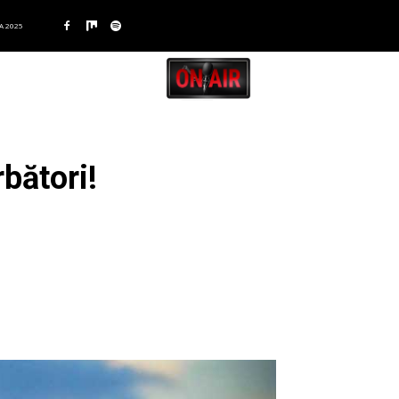
A 2025
bători!