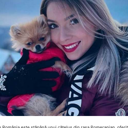
România este stăpână unui cățeluș din rasa Pomeranian, oferit, d