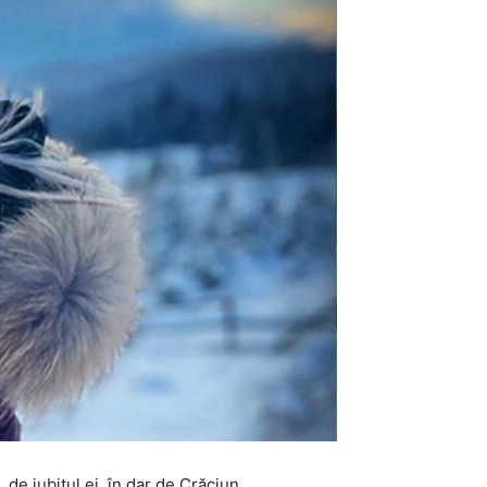
e iubitul ei, în dar de Crăciun.