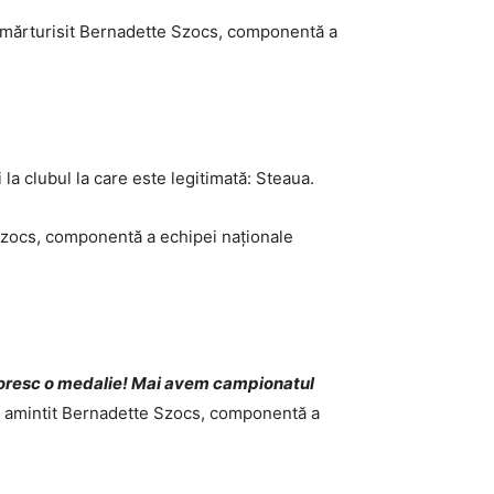
a mărturisit Bernadette Szocs, componentă a
 la clubul la care este legitimată: Steaua.
Szocs, componentă a echipei naționale
 doresc o medalie! Mai avem campionatul
a amintit Bernadette Szocs, componentă a