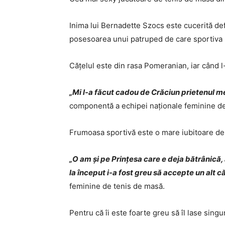
Inima lui Bernadette Szocs este cucerită de
posesoarea unui patruped de care sportiva 
Cățelul este din rasa Pomeranian, iar când 
„Mi l-a făcut cadou de Crăciun prietenul m
componentă a echipei naționale feminine de
Frumoasa sportivă este o mare iubitoare de a
„O am și pe Prințesa care e deja bătrânică, a
la început i-a fost greu să accepte un alt căț
feminine de tenis de masă.
Pentru că îi este foarte greu să îl lase sing