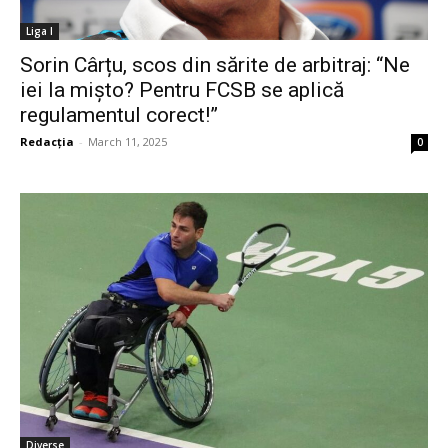
Liga I
Sorin Cârțu, scos din sărite de arbitraj: “Ne
iei la mișto? Pentru FCSB se aplică
regulamentul corect!”
Redacția
-
March 11, 2025
0
Diverse