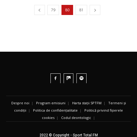
79
80
81
Despre noi
|
Program emisiuni
|
Harta stații SPTFM
|
Termeni și
condiții
|
Politica de confidențialitate
|
Politică privind fișierele
cookies
|
Codul deontologic
|
2022 © Copyright - Sport Total FM