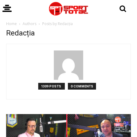
Home
Authors
Posts by Redacția
Redacția
1309 POSTS
0 COMMENTS