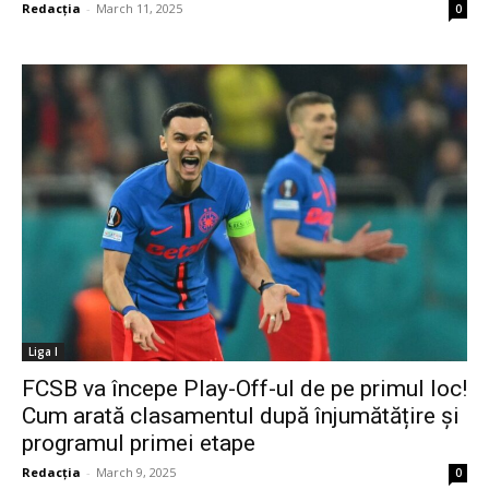
Redacția
-
March 11, 2025
0
Liga I
FCSB va începe Play-Off-ul de pe primul loc!
Cum arată clasamentul după înjumătățire și
programul primei etape
Redacția
-
March 9, 2025
0