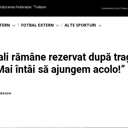
nducerea Federației: ”Trebuie
CAMPANIE ELECTORAL
oluționa fotbalul românesc
NTERN
FOTBAL EXTERN
ALTE SPORTURI
li rămâne rezervat după trag
ai întâi să ajungem acolo!”
dacția