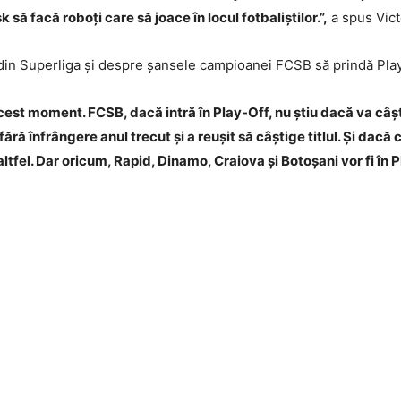
 să facă roboți care să joace în locul fotbaliștilor.”,
a spus Vict
tlu din Superliga și despre șansele campioanei FCSB să prindă Play
 acest moment. FCSB, dacă intră în Play-Off, nu știu dacă va câ
ră înfrângere anul trecut și a reușit să câștige titlul. Și dacă c
ltfel. Dar oricum, Rapid, Dinamo, Craiova și Botoșani vor fi în P