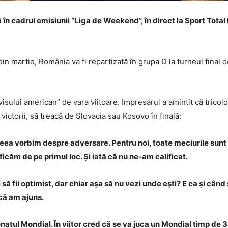
ă în cadrul emisiunii “Liga de Weekend”, în direct la Sport Total
din martie, România va fi repartizată în grupa D la turneul final 
“visului american” de vara viitoare. Impresarul a amintit că tricolo
i victorii, să treacă de Slovacia sau Kosovo în finală:
ceea vorbim despre adversare. Pentru noi, toate meciurile sun
ficăm de pe primul loc. Și iată că nu ne-am calificat.
ie să fii optimist, dar chiar așa să nu vezi unde ești? E ca și c
 că am ajuns.
onatul Mondial. În viitor cred că se va juca un Mondial timp de 3