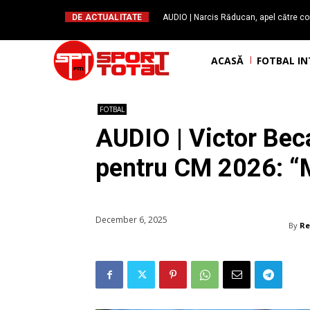
DE ACTUALITATE
AUDIO | Narcis Răducan, apel către co
spus stop!”. Măsurile care pot rev
ACASĂ
FOTBAL I
FOTBAL
AUDIO | Victor Beca
pentru CM 2026: “M
December 6, 2025
By
Re