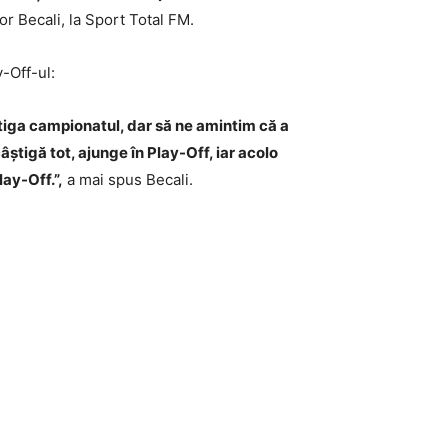
or Becali, la Sport Total FM.
-Off-ul:
știga campionatul, dar să ne amintim că a
âștigă tot, ajunge în Play-Off, iar acolo
lay-Off.”,
a mai spus Becali.