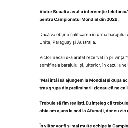
Victor Becali a avut o intervenție telefonic
pentru Campionatul Mondial din 2026.
Dacă va obține calificarea în urma barajului 
Unite, Paraguay și Australia.
Victor Becali s-a arătat rezervat în privința 
semifinala barajului și, ulterior, în cazul une
“Mai întâi să ajungem la Mondial și după a
tras grupa din preliminarii ziceau că ne cali
Trebuie să fim realiști. Eu înțeleg că trebu
abia am ajuns la pod la Afumați, dar eu zic
În viitor vor fi și mai multe echipe la Campi