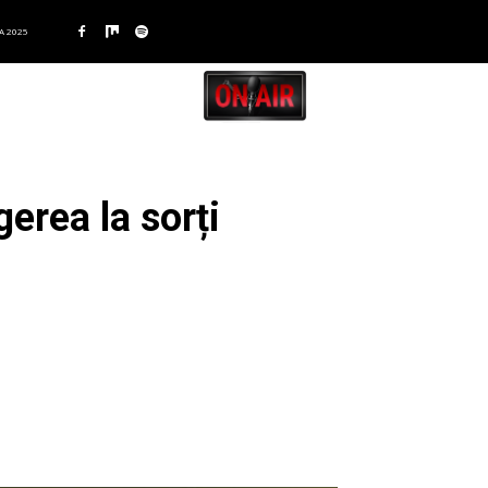
A 2025
erea la sorți