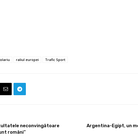
 olariu
raliul europei
Trafic Sport
rezultatele neconvingătoare
Argentina-Egipt, un me
sunt români”