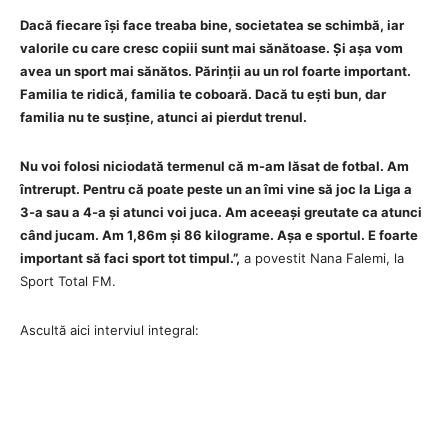
Dacă fiecare își face treaba bine, societatea se schimbă, iar
valorile cu care cresc copiii sunt mai sănătoase. Și așa vom
avea un sport mai sănătos. Părinții au un rol foarte important.
Familia te ridică, familia te coboară. Dacă tu ești bun, dar
familia nu te susține, atunci ai pierdut trenul.
Nu voi folosi niciodată termenul că m-am lăsat de fotbal. Am
întrerupt. Pentru că poate peste un an îmi vine să joc la Liga a
3-a sau a 4-a și atunci voi juca. Am aceeași greutate ca atunci
când jucam. Am 1,86m și 86 kilograme. Așa e sportul. E foarte
important să faci sport tot timpul.”,
a povestit Nana Falemi, la
Sport Total FM.
Ascultă aici interviul integral: