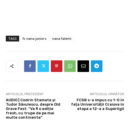
TAGS
fc nana juniors
nana falemi
ARTICOLUL PRECEDENT
ARTICOLUL URMĂTOR
AUDIO | Codrin Stamate și
FCSB s-a impus cu 1-0 în
Tudor Săvulescu, despre Old
fața Universității Craiova în
Grave Fest: “Va fi o ediție
etapa a 12-a a Superligii
fresh, cu trupe de pe mai
multe continente”