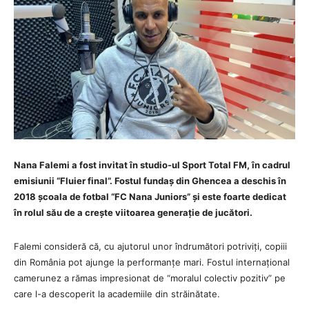
Nana Falemi a fost invitat în studio-ul Sport Total FM, în cadrul
emisiunii “Fluier final”. Fostul fundaș din Ghencea a deschis în
2018 școala de fotbal “FC Nana Juniors” și este foarte dedicat
în rolul său de a crește viitoarea generație de jucători.
Falemi consideră că, cu ajutorul unor îndrumători potriviți, copiii
din România pot ajunge la performanțe mari. Fostul internațional
camerunez a rămas impresionat de “moralul colectiv pozitiv” pe
care l-a descoperit la academiile din străinătate.