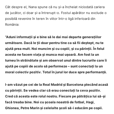
Cât despre el, Nana spune că nu și-a încheiat niciodată cariera
de jucător, ci doar și-a întrerupt-o. Fostul apărător nu exclude o
posibilă revenire în teren în viitor într-o ligă inferioară din
România:
“Aduni informații și e bine să le dai mai departe generațiilor
următoare. Dacă le ții doar pentru tine ca să fii deștept, nu te
ajută prea mult. Noi muncim și cu copiii, și cu părinții. În felul
acesta ne facem viața și munca mai ușoară. Am fost la un
turneu în străinătate și am observat unul dintre lucrurile care îi
ajută pe copiii de acolo să performeze – sunt conectați la un
moral colectiv pozitiv. Totul în jurul lor duce spre performanță.
I-am văzut pe cei de la Real Madrid și Barcelona plecând acasă
cu părinții. Se vedea clar că erau conectați la ceva pozitiv.
Cred că acesta este rolul nostru. Fiecare pe pătrățica lui să-și
facă treaba bine. Noi cu școala noastră de fotbal, Hagi,
Ghionea, Petre Marin și celelalte școli să-i educăm pe copii.