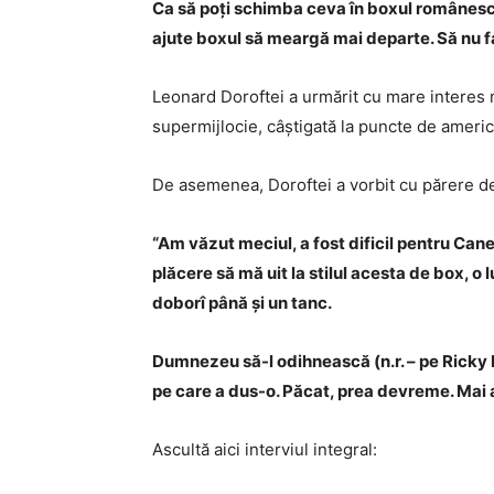
Ca să poți schimba ceva în boxul românesc,
ajute boxul să meargă mai departe. Să nu fac
Leonard Doroftei a urmărit cu mare interes
supermijlocie, câștigată la puncte de americ
De asemenea, Doroftei a vorbit cu părere de
“Am văzut meciul, a fost dificil pentru Cane
plăcere să mă uit la stilul acesta de box, o
doborî până și un tanc.
Dumnezeu să-l odihnească (n.r. – pe Ricky H
pe care a dus-o. Păcat, prea devreme. Mai a
Ascultă aici interviul integral: