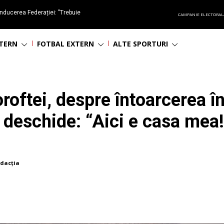
nducerea Federației: ”Trebuie
CAMPANIE ELECTORAL
oluționa fotbalul românesc
NTERN
FOTBAL EXTERN
ALTE SPORTURI
oftei, despre întoarcerea î
 deschide: “Aici e casa mea!
dacția