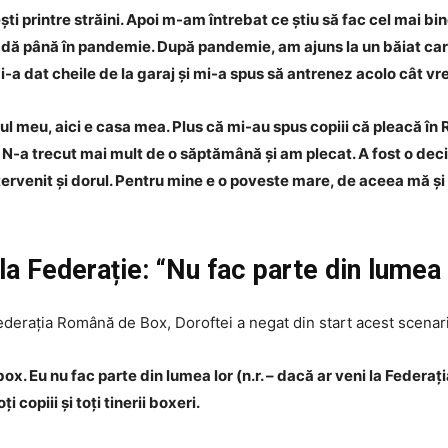
ști printre străini. Apoi m-am întrebat ce știu să fac cel mai b
adă până în pandemie. După pandemie, am ajuns la un băiat care
mi-a dat cheile de la garaj și mi-a spus să antrenez acolo cât vr
ul meu, aici e casa mea. Plus că mi-au spus copiii că pleacă în 
 N-a trecut mai mult de o săptămână și am plecat. A fost o deciz
tervenit și dorul. Pentru mine e o poveste mare, de aceea mă ș
la Federație: “Nu fac parte din lumea 
Federația Română de Box, Doroftei a negat din start acest scenar
box. Eu nu fac parte din lumea lor (n.r. – dacă ar veni la Feder
 copiii și toți tinerii boxeri.