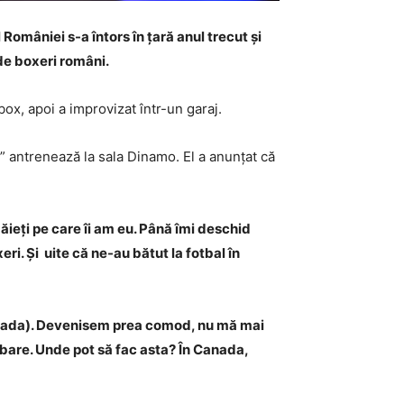
 României s-a întors în țară anul trecut și
 de boxeri români.
box, apoi a improvizat într-un garaj.
u’” antrenează la sala Dinamo. El a anunțat că
ieți pe care îi am eu. Până îmi deschid
i. Și uite că ne-au bătut la fotbal în
 Canada). Devenisem prea comod, nu mă mai
mbare. Unde pot să fac asta? În Canada,