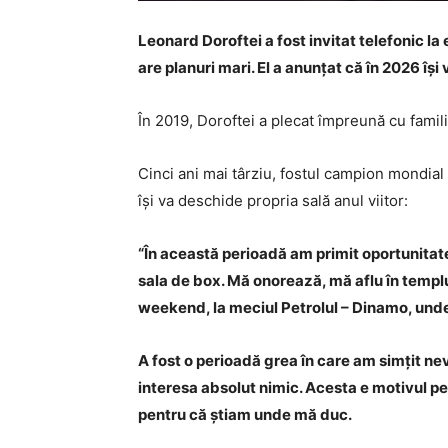
Leonard Doroftei a fost invitat telefonic la 
are planuri mari. El a anunțat că în 2026 îș
În 2019, Doroftei a plecat împreună cu famili
Cinci ani mai târziu, fostul campion mondial a
își va deschide propria sală anul viitor:
“În această perioadă am primit oportunitate
sala de box. Mă onorează, mă aflu în templu
weekend, la meciul Petrolul – Dinamo, unde
A fost o perioadă grea în care am simțit n
interesa absolut nimic. Acesta e motivul p
pentru că știam unde mă duc.