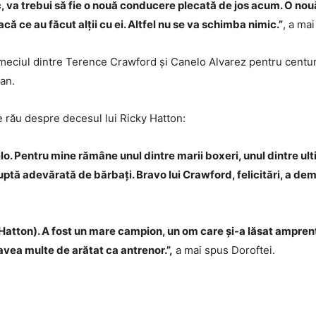
 va trebui să fie o nouă conducere plecată de jos acum. O nou
ă ce au făcut alții cu ei. Altfel nu se va schimba nimic.”
, a ma
 meciul dintre Terence Crawford și Canelo Alvarez pentru centu
an.
 rău despre decesul lui Ricky Hatton:
lo. Pentru mine rămâne unul dintre marii boxeri, unul dintre ult
 luptă adevărată de bărbați. Bravo lui Crawford, felicitări, a de
atton). A fost un mare campion, un om care și-a lăsat amprenta
vea multe de arătat ca antrenor.”,
a mai spus Doroftei.