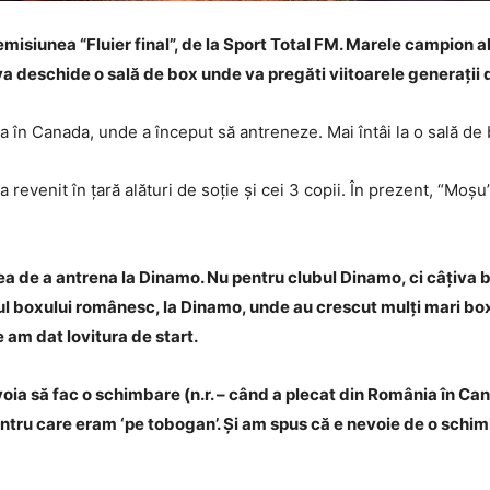
emisiunea “Fluier final”, de la Sport Total FM. Marele campion al
i va deschide o sală de box unde va pregăti viitoarele generații
a în Canada, unde a început să antreneze. Mai întâi la o sală de 
 revenit în țară alături de soție și cei 3 copii. În prezent, “Moș
a de a antrena la Dinamo. Nu pentru clubul Dinamo, ci câțiva bă
l boxului românesc, la Dinamo, unde au crescut mulți mari boxer
 am dat lovitura de start.
evoia să fac o schimbare (n.r. – când a plecat din România în
entru care eram ‘pe tobogan’. Și am spus că e nevoie de o schi