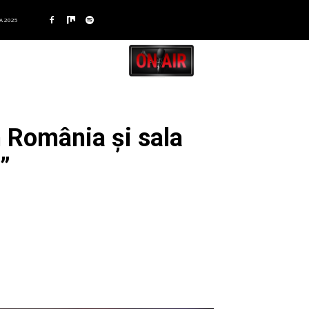
A 2025
n România și sala
”