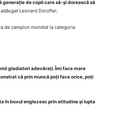
ă generație de copii care să-și dorească să
i adăugat Leonard Doroftei.
ra de campion mondial la categoria
imii gladiatori adevărați. Îmi face mare
monstrat că prin muncă poți face orice, poți
 în boxul englezesc prin atitudine și lupta