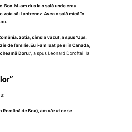
ine. Box. M-am dus la o sală unde erau
 voia să-l antrenez. Avea o sală mică în
eau.
România. Soția, când a văzut, a spus ‘Ups,
ie de familie. Eu i-am luat pe ei în Canada,
i cheamă Doru.”,
a spus Leonard Doroftei, la
lor”
iu:
ația Română de Box), am văzut ce se