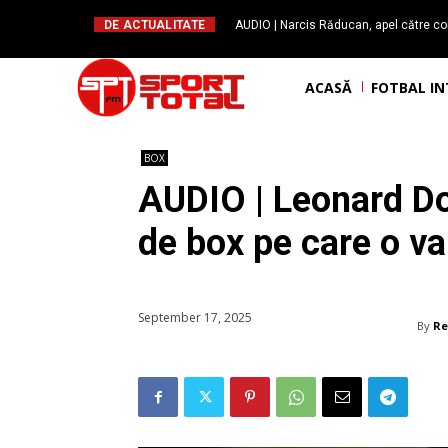
DE ACTUALITATE
AUDIO | Narcis Răducan, apel către co
spus stop!”. Măsurile care pot rev
ACASĂ
FOTBAL I
BOX
AUDIO | Leonard Dor
de box pe care o va
September 17, 2025
By
Re