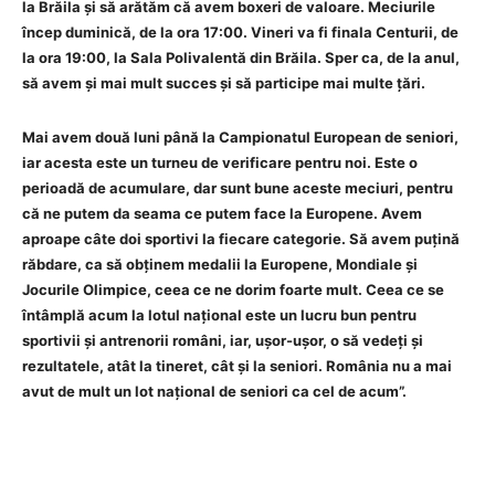
la Brăila și să arătăm că avem boxeri de valoare. Meciurile
încep duminică, de la ora 17:00. Vineri va fi finala Centurii, de
la ora 19:00, la Sala Polivalentă din Brăila. Sper ca, de la anul,
să avem și mai mult succes și să participe mai multe țări.
Mai avem două luni până la Campionatul European de seniori,
iar acesta este un turneu de verificare pentru noi. Este o
perioadă de acumulare, dar sunt bune aceste meciuri, pentru
că ne putem da seama ce putem face la Europene. Avem
aproape câte doi sportivi la fiecare categorie. Să avem puțină
răbdare, ca să obținem medalii la Europene, Mondiale și
Jocurile Olimpice, ceea ce ne dorim foarte mult. Ceea ce se
întâmplă acum la lotul național este un lucru bun pentru
sportivii și antrenorii români, iar, ușor-ușor, o să vedeți și
rezultatele, atât la tineret, cât și la seniori. România nu a mai
avut de mult un lot național de seniori ca cel de acum”.