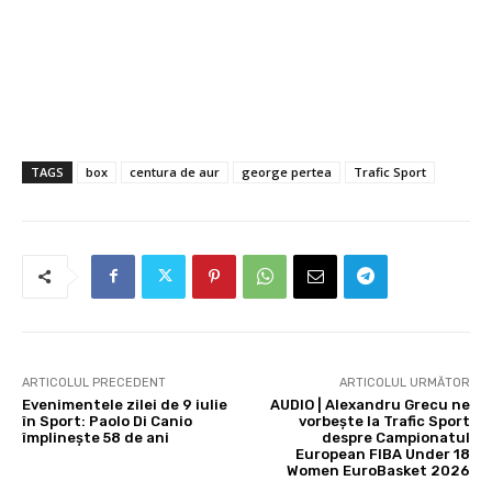
TAGS
box
centura de aur
george pertea
Trafic Sport
ARTICOLUL PRECEDENT
ARTICOLUL URMĂTOR
Evenimentele zilei de 9 iulie
AUDIO | Alexandru Grecu ne
în Sport: Paolo Di Canio
vorbește la Trafic Sport
împlinește 58 de ani
despre Campionatul
European FIBA Under 18
Women EuroBasket 2026