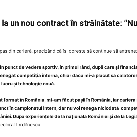
 la un nou contract în străinătate: “
pas din carieră, precizând că își dorește să continue să antrenez
n punct de vedere sportiv, în primul rând, după care și financia
enegat competiția internă, chiar dacă mi-a plăcut să călătores
lucru și tehnologie nouă.
nt format în România, mi-am făcut pașii în România, iar carier
unct în campionatul intern, dar nu voi renega niciodată compet
ei. După experiențele de la naționala României și de la Legia, 
eclarat Iordănescu.