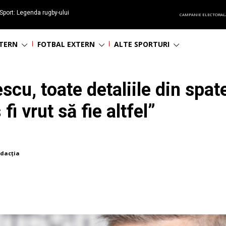
Sport: Legenda rugby-ului
CAMPANIE ELECTORAL
 împlinește 65 ani
NTERN
FOTBAL EXTERN
ALTE SPORTURI
cu, toate detaliile din spate
i vrut să fie altfel”
dacția