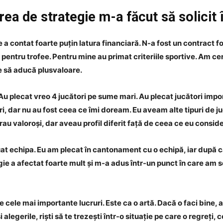
ea de strategie m-a făcut să solicit 
 a contat foarte puțin latura financiară. N-a fost un contract f
t pentru trofee. Pentru mine au primat criteriile sportive. Am ce
e să aducă plusvaloare.
 Au plecat vreo 4 jucători pe sume mari. Au plecat jucători im
ri, dar nu au fost ceea ce îmi doream. Eu aveam alte tipuri de j
 erau valoroși, dar aveau profil diferit față de ceea ce eu cons
at echipa. Eu am plecat în cantonament cu o echipă, iar după c
 a afectat foarte mult și m-a adus într-un punct în care am sol
e cele mai importante lucruri. Este ca o artă. Dacă o faci bine, 
 alegerile, riști să te trezești într-o situație pe care o regreți, 