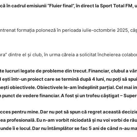
că în cadrul emisiunii “Fluier final”, în direct la Sport Total F
 antrenat formația poloneză în perioada iulie-octombrie 2025, câ
” dintre el și club, în urma căreia a solicitat încheierea colabor
lucruri legate de probleme din trecut. Financiar, clubul a vân
 ești într-un proiect care se termină după 4 luni, nu poți să sp
plinești obiectivele. Obiectivele le-am îndeplinit parțial. Cel mai
n punct de vedere financiar. A fost și un trofeu câștigat – Supe
cces pentru mine. Dar nu pot să spun că regret această decizie 
ea profesională. Eu n-am vorbit niciodată și nu voi vorbi de rău
unde îi e locul. Dar nu întâmplător se fac 5 ani de când n-au mai