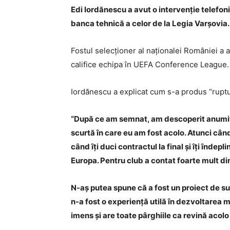
Edi Iordănescu a avut o intervenție telefoni
banca tehnică a celor de la Legia Varșovia.
Fostul selecționer al naționalei României a
califice echipa în UEFA Conference League.
Iordănescu a explicat cum s-a produs “ruptura
“După ce am semnat, am descoperit anumite 
scurtă în care eu am fost acolo. Atunci când
când îți duci contractul la final și îți înde
Europa. Pentru club a contat foarte mult di
N-aș putea spune că a fost un proiect de su
n-a fost o experiență utilă în dezvoltarea m
imens și are toate pârghiile ca revină acolo 