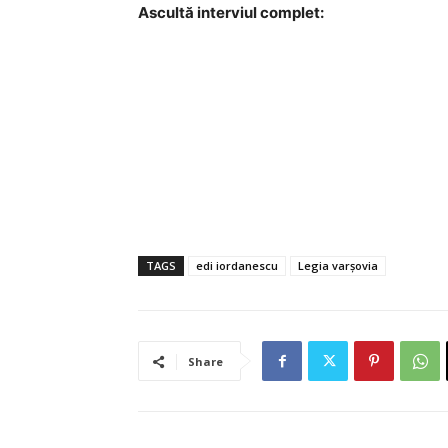
Ascultă interviul complet:
TAGS
edi iordanescu
Legia varșovia
Share