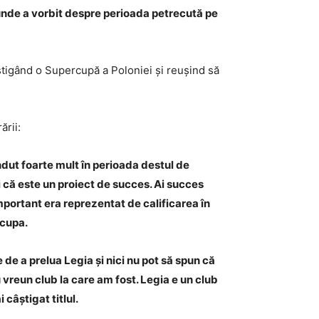
M, unde a vorbit despre perioada petrecută pe
știgând o Supercupă a Poloniei și reușind să
ării:
dut foarte mult în perioada destul de
ui că este un proiect de succes. Ai succes
 important era reprezentat de calificarea în
rcupa.
de a prelua Legia și nici nu pot să spun că
 vreun club la care am fost. Legia e un club
 câștigat titlul.