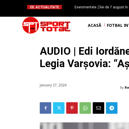
DE ACTUALITATE
Evenimentele Zilei de 7 august în 
românesc Octavian Morariu
ACASĂ
FOTBAL I
AUDIO | Edi Iordănes
Legia Varșovia: “Aș f
January 27, 2026
By
Re