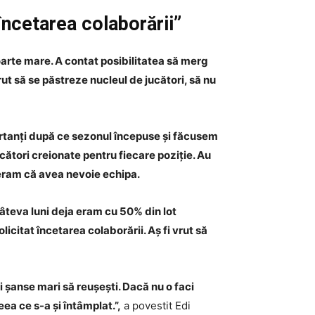
încetarea colaborării”
oarte mare. A contat posibilitatea să merg
rut să se păstreze nucleul de jucători, să nu
portanți după ce sezonul începuse și făcusem
ucători creionate pentru fiecare poziție. Au
ideram că avea nevoie echipa.
âteva luni deja eram cu 50% din lot
icitat încetarea colaborării. Aș fi vrut să
ai șanse mari să reușești. Dacă nu o faci
ceea ce s-a și întâmplat.”,
a povestit Edi