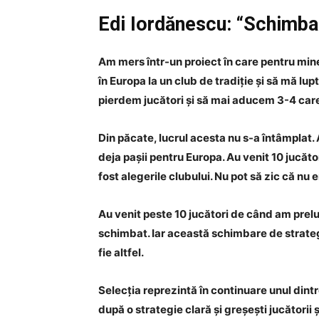
Edi Iordănescu: “Schimbar
Am mers într-un proiect în care pentru mine
în Europa la un club de tradiție și să mă lup
pierdem jucători și să mai aducem 3-4 car
Din păcate, lucrul acesta nu s-a întâmplat.
deja pașii pentru Europa. Au venit 10 jucăto
fost alegerile clubului. Nu pot să zic că nu
Au venit peste 10 jucători de când am prelu
schimbat. Iar această schimbare de strategie
fie altfel.
Selecția reprezintă în continuare unul dintr
după o strategie clară și greșești jucătorii și