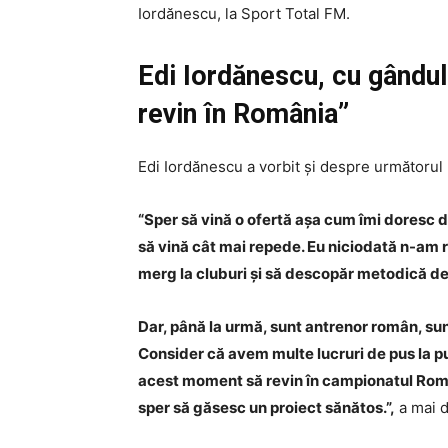
Iordănescu, la Sport Total FM.
Edi Iordănescu, cu gândul
revin în România”
Edi Iordănescu a vorbit și despre următorul 
“Sper să vină o ofertă așa cum îmi doresc di
să vină cât mai repede. Eu niciodată n-am r
merg la cluburi și să descopăr metodică de 
Dar, până la urmă, sunt antrenor român, su
Consider că avem multe lucruri de pus la p
acest moment să revin în campionatul Români
sper să găsesc un proiect sănătos.”,
a mai d